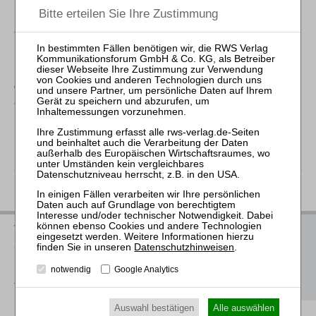
Ersetzung der Zustimmung des Betriebsrats zur Kündigung
und die Auflösung des Arbeitsverhältnisses durch Urteil des
Gerichts zuständig.
Die Ernennungsurkunde wurde heute durch die Präsidentin
des Bundesarbeitsgerichts Inken Gallner in Erfurt
ausgehändigt.
Erfurt, 8. Juli 2025
zurück
Vorschau auf die neuen Bücher 2026
Datenschutzhinweisen
.
Hier
finden Sie unsere Buchvorschau für das 2. Halbjahr 2026
notwendig
Google Analytics
als Download
Auswahl bestätigen
Alle auswählen