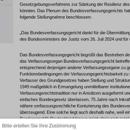
Gesetzgebungsverfahrens zur Stärkung der Resilienz de
könnten. Das Plenum des Bundesverfassungsgerichts hat
folgende Stellungnahme beschlossen:
„Das Bundesverfassungsgericht dankt für die Übermittlun
des Bundesministers der Justiz vom 26. Juli 2024 und für
Das Bundesverfassungsgericht begrüßt das Bestreben des
das Verfassungsorgan Bundesverfassungsgericht betreff
entsprechend derjenigen anderer Verfassungsorgane zu ge
Funktionsbedingungen der Verfassungsgerichtsbarkeit zu 
Verfasser des Grundgesetzes haben Stellung und Struktu
1949 maßgeblich in Ermangelung unmittelbarer institutionel
Verfassungsrechtstradition nur in Ansätzen ausgeformt un
einfaches Bundesgesetz überlassen. 75 Jahre nach Inkraft
nähere verfassungsrechtliche Konturierung des Bundesve
überzeugend. Eine solche liegt auch deshalb nahe, weil ei
Bundesrepublik Deutschland hinaus zeigt, dass sich auto
gegen die Verfassungsgerichtsbarkeit als Garantin einer f