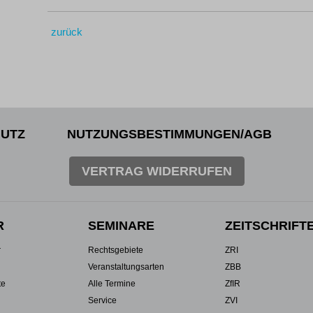
zurück
UTZ
NUTZUNGSBESTIMMUNGEN/AGB
VERTRAG WIDERRUFEN
R
SEMINARE
ZEITSCHRIFT
r
Rechtsgebiete
ZRI
Veranstaltungsarten
ZBB
te
Alle Termine
ZfIR
Service
ZVI