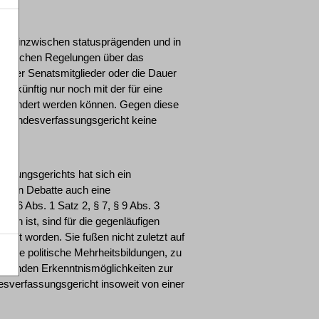
l der inzwischen statusprägenden und in
setzlichen Regelungen über das
hl der Senatsmitglieder oder die Dauer
ie künftig nur noch mit der für eine
t geändert werden können. Gegen diese
s Bundesverfassungsgericht keine
assungsgerichts hat sich ein
ischen Debatte auch eine
 § 6 Abs. 1 Satz 2, § 7, § 9 Abs. 3
den ist, sind für die gegenläufigen
acht worden. Sie fußen nicht zuletzt auf
ftige politische Mehrheitsbildungen, zu
ehenden Erkenntnismöglichkeiten zur
esverfassungsgericht insoweit von einer