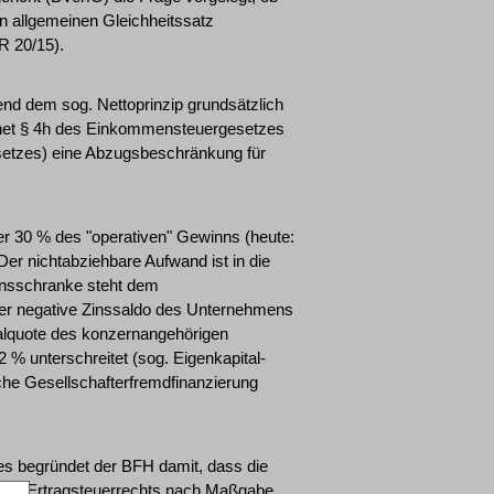
n allgemeinen Gleichheitssatz
R 20/15).
nd dem sog. Nettoprinzip grundsätzlich
dnet § 4h des Einkommensteuergesetzes
esetzes) eine Abzugsbeschränkung für
 er 30 % des "operativen" Gewinns (heute:
er nichtabziehbare Aufwand ist in die
Zinsschranke steht dem
der negative Zinssaldo des Unternehmens
italquote des konzernangehörigen
% unterschreitet (sog. Eigenkapital-
iche Gesellschafterfremdfinanzierung
s begründet der BFH damit, dass die
 des Ertragsteuerrechts nach Maßgabe