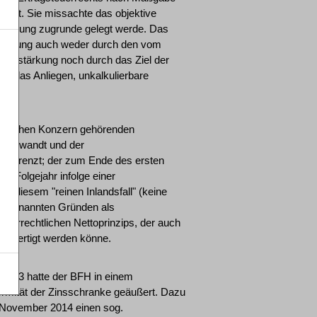
rletzt. Sie missachte das objektive
teuerung zugrunde gelegt werde. Das
msetzung auch weder durch den vom
italstärkung noch durch das Ziel der
ür das Anliegen, unkalkulierbare
ländischen Konzern gehörenden
, angewandt und der
begrenzt; der zum Ende des ersten
 im Folgejahr infolge einer
n diesem "reinen Inlandsfall" (keine
vorgenannten Gründen als
teuerrechtlichen Nettoprinzips, der auch
chtfertigt werden könne.
85/13 hatte der BFH in einem
rmität der Zinsschranke geäußert. Dazu
 November 2014 einen sog.