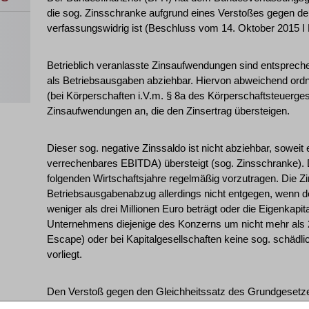
die sog. Zinsschranke aufgrund eines Verstoßes gegen de
verfassungswidrig ist (Beschluss vom 14. Oktober 2015 I 
Betrieblich veranlasste Zinsaufwendungen sind entspreche
als Betriebsausgaben abziehbar. Hiervon abweichend or
(bei Körperschaften i.V.m. § 8a des Körperschaftsteuerg
Zinsaufwendungen an, die den Zinsertrag übersteigen.
Dieser sog. negative Zinssaldo ist nicht abziehbar, soweit
verrechenbares EBITDA) übersteigt (sog. Zinsschranke). D
folgenden Wirtschaftsjahre regelmäßig vorzutragen. Die 
Betriebsausgabenabzug allerdings nicht entgegen, wenn 
weniger als drei Millionen Euro beträgt oder die Eigenkap
Unternehmens diejenige des Konzerns um nicht mehr als 2 
Escape) oder bei Kapitalgesellschaften keine sog. schädl
vorliegt.
Den Verstoß gegen den Gleichheitssatz des Grundgesetze
Zinsschranke das Gebot der folgerichtigen Ausgestaltung