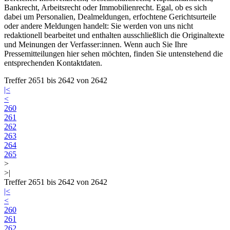
Bankrecht, Arbeitsrecht oder Immobilienrecht. Egal, ob es sich
dabei um Personalien, Dealmeldungen, erfochtene Gerichtsurteile
oder andere Meldungen handelt: Sie werden von uns nicht
redaktionell bearbeitet und enthalten ausschließlich die Originaltexte
und Meinungen der Verfasser:innen. Wenn auch Sie Ihre
Pressemitteilungen hier sehen möchten, finden Sie untenstehend die
entsprechenden Kontaktdaten.
Treffer 2651 bis 2642 von 2642
|<
<
260
261
262
263
264
265
>
>|
Treffer 2651 bis 2642 von 2642
|<
<
260
261
262