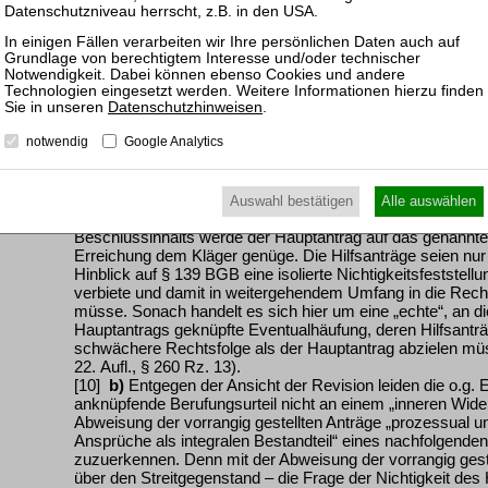
[9]
a)
Entgegen der Ansicht der Revision hat der Kläger m
Hauptantrags um jeweils einen weiteren Beschlussteil nic
echter Hilfsanträge eine uneigentliche Eventualhäufung 
dadurch charakterisiert wäre, dass der Hilfsantrag nur fü
Hauptantrag gestellt wird. Abgesehen davon, dass auch ei
nicht per se unzulässig wäre (vgl. Senat BGHZ 132, 390, 
Datenschutzhinweisen
.
743
(v. Gerkan); MünchKomm-Becker-Eberhard, ZPO, 3. Auf
notwendig
Google Analytics
Kläger in seiner – von der Revision selbst in Bezug gen
klargestellt, dass er in erster Linie die Feststellung der Nic
und f erstrebe, weil diese gleich in mehrfacher Hinsicht (
Festsetzung der Anzahl und
ZIP Heft 33/2009, Seite 1568
A
Auswahl bestätigen
Alle auswählen
Bestimmungen verletzten. Zwecks möglichst weitgehender
Beschlussinhalts werde der Hauptantrag auf das genannte
Erreichung dem Kläger genüge. Die Hilfsanträge seien nur f
Hinblick auf § 139 BGB eine isolierte Nichtigkeitsfestste
verbiete und damit in weitergehendem Umfang in die Recht
müsse. Sonach handelt es sich hier um eine „echte“, an di
Hauptantrags geknüpfte Eventualhäufung, deren Hilfsanträg
schwächere Rechtsfolge als der Hauptantrag abzielen müs
22. Aufl., § 260 Rz. 13).
[10]
b)
Entgegen der Ansicht der Revision leiden die o.g. 
anknüpfende Berufungsurteil nicht an einem „inneren Wider
Abweisung der vorrangig gestellten Anträge „prozessual u
Ansprüche als integralen Bestandteil“ eines nachfolgenden (
zuzuerkennen. Denn mit der Abweisung der vorrangig geste
über den Streitgegenstand – die Frage der Nichtigkeit d