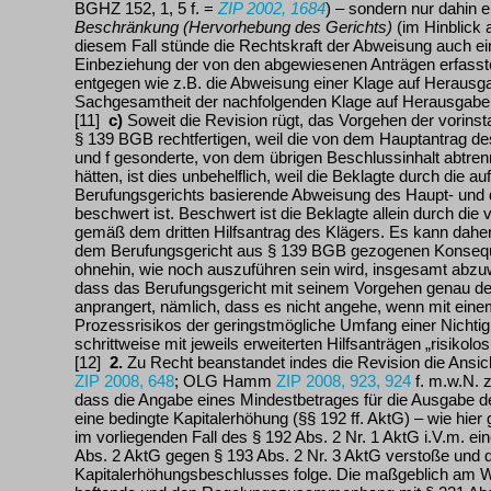
BGHZ 152, 1, 5 f. =
ZIP 2002, 1684
) – sondern nur dahin 
Beschränkung
(Hervorhebung des Gerichts)
(im Hinblick 
diesem Fall stünde die Rechtskraft der Abweisung auch e
Einbeziehung der von den abgewiesenen Anträgen erfasst
entgegen wie z.B. die Abweisung einer Klage auf Herausga
Sachgesamtheit der nachfolgenden Klage auf Herausgabe 
[11]
c)
Soweit die Revision rügt, das Vorgehen der vorinsta
§ 139 BGB rechtfertigen, weil die von dem Hauptantrag des 
und f gesonderte, von dem übrigen Beschlussinhalt abtre
hätten, ist dies unbehelflich, weil die Beklagte durch die a
Berufungsgerichts basierende Abweisung des Haupt- und de
beschwert ist. Beschwert ist die Beklagte allein durch die v
gemäß dem dritten Hilfsantrag des Klägers. Es kann daher
dem Berufungsgericht aus § 139 BGB gezogenen Konseque
ohnehin, wie noch auszuführen sein wird, insgesamt abzuw
dass das Berufungsgericht mit seinem Vorgehen genau de
anprangert, nämlich, dass es nicht angehe, wenn mit ei
Prozessrisikos der geringstmögliche Umfang einer Nichtig
schrittweise mit jeweils erweiterten Hilfsanträgen „risikol
[12]
2.
Zu Recht beanstandet indes die Revision die Ansi
ZIP 2008, 648
; OLG Hamm
ZIP 2008, 923, 924
f. m.w.N. 
dass die Angabe eines Mindestbetrages für die Ausgabe d
eine bedingte Kapitalerhöhung (§§ 192 ff. AktG) – wie hier g
im vorliegenden Fall des § 192 Abs. 2 Nr. 1 AktG i.V.m. 
Abs. 2 AktG gegen § 193 Abs. 2 Nr. 3 AktG verstoße und d
Kapitalerhöhungsbeschlusses folge. Die maßgeblich am Wo