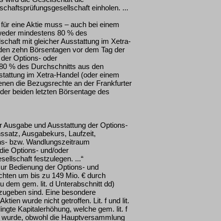
haftsprüfungsgesellschaft einholen. ...
für eine Aktie muss – auch bei einem
tweder mindestens 80 % des
chaft mit gleicher Ausstattung im Xetra-
den zehn Börsentagen vor dem Tag der
der Options- oder
80 % des Durchschnitts aus den
sstattung im Xetra-Handel (oder einem
nen die Bezugsrechte an der Frankfurter
der beiden letzten Börsentage des
er Ausgabe und Ausstattung der Options-
ssatz, Ausgabekurs, Laufzeit,
ns- bzw. Wandlungszeitraum
die Options- und/oder
lschaft festzulegen. ...“
zur Bedienung der Options- und
hten um bis zu 149 Mio. € durch
 dem gem. lit. d Unterabschnitt dd)
szugeben sind. Eine besondere
en wurde nicht getroffen. Lit. f und lit.
ngte Kapitalerhöhung, welche gem. lit. f
n wurde, obwohl die Hauptversammlung