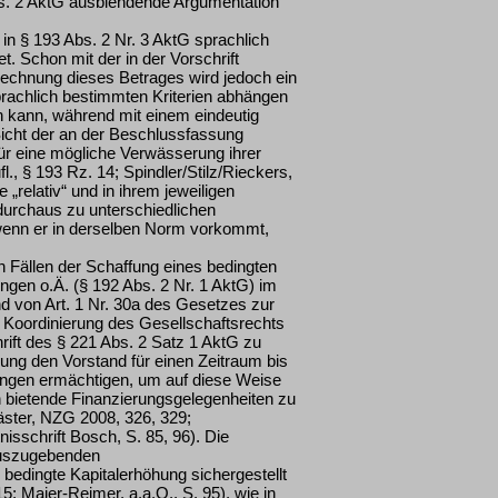
. 2 AktG ausblendende Argumentation
in § 193 Abs. 2 Nr. 3 AktG sprachlich
. Schon mit der in der Vorschrift
rechnung dieses Betrages wird jedoch ein
prachlich bestimmten Kriterien abhängen
n kann, während mit einem eindeutig
icht der an der Beschlussfassung
für eine mögliche Verwässerung ihrer
., § 193 Rz. 14; Spindler/Stilz/Rieckers,
„relativ“ und in ihrem jeweiligen
urchaus zu unterschiedlichen
wenn er in derselben Norm vorkommt,
en Fällen der Schaffung eines bedingten
gen o.Ä. (§ 192 Abs. 2 Nr. 1 AktG) im
d von Art. 1 Nr. 30a des Gesetzes zur
 Koordinierung des Gesellschaftsrechts
rift des § 221 Abs. 2 Satz 1 AktG zu
ung den Vorstand für einen Zeitraum bis
ngen ermächtigen, um auf diese Weise
ch bietende Finanzierungsgelegenheiten zu
läster, NZG 2008, 326, 329;
sschrift Bosch, S. 85, 96). Die
auszugebenden
bedingte Kapitalerhöhung sichergestellt
; Maier-Reimer, a.a.O., S. 95), wie in