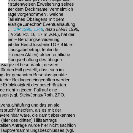
it der stufenweisen Erweiterung seines
ht „unter dem Deckmantel vermeintlich
der Anträge vorgenommen“, welche
r den Fall eines Obsiegens mit dem
ne derartige „unechte“ Eventualhäufung
397 f. =
ZIP 1996, 1248
,
dazu EWiR 1996,
l., § 260 Rz. 16, 17 m.w.N.), hat der
ommenen – Berufungserwiderung
htigkeit der Beschlussteile TOP 9 lit. e
Mindestausgabebetrag, fehlende
rt der neuen Aktien) aktienrechtliche
 Geltungserhaltung des übrigen
 Klageziel beschränkt, dessen
ür den Fall gestellt, dass sich im
llung der genannten Beschlusspunkte
e der Beklagten eingegriffen werden
e Erfolglosigkeit des beschränkten
e nicht in jedem Fall auf eine
sen (vgl. Stein/Jonas/Roth, ZPO,
Eventualhäufung und das an sie
spruch“ insofern, als es mit der
nvereinbar wäre, die damit aberkannten
hier des dritten) Hilfsantrags
llten Anträge wurde hier nicht sachlich
es Hauptversammlungsbeschlusses (vgl.