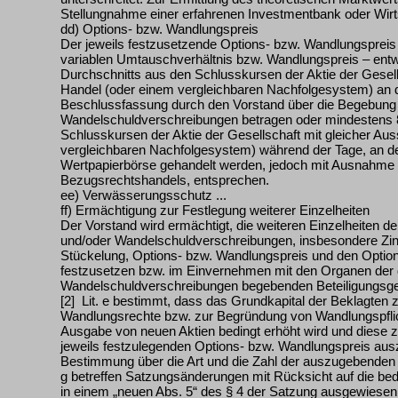
Stellungnahme einer erfahrenen Investmentbank oder Wirtsc
dd) Options- bzw. Wandlungspreis
Der jeweils festzusetzende Options- bzw. Wandlungspreis 
variablen Umtauschverhältnis bzw. Wandlungspreis – en
Durchschnitts aus den Schlusskursen der Aktie der Gesells
Handel (oder einem vergleichbaren Nachfolgesystem) an 
Beschlussfassung durch den Vorstand über die Begebung 
Wandelschuldverschreibungen betragen oder mindestens 
Schlusskursen der Aktie der Gesellschaft mit gleicher Au
vergleichbaren Nachfolgesystem) während der Tage, an de
Wertpapierbörse gehandelt werden, jedoch mit Ausnahme 
Bezugsrechtshandels, entsprechen.
ee) Verwässerungsschutz ...
ff) Ermächtigung zur Festlegung weiterer Einzelheiten
Der Vorstand wird ermächtigt, die weiteren Einzelheiten d
und/oder Wandelschuldverschreibungen, insbesondere Zin
Stückelung, Options- bzw. Wandlungspreis und den Optio
festzusetzen bzw. im Einvernehmen mit den Organen der 
Wandelschuldverschreibungen begebenden Beteiligungsgesel
[2] Lit. e bestimmt, dass das Grundkapital der Beklagten 
Wandlungsrechte bzw. zur Begründung von Wandlungspflic
Ausgabe von neuen Aktien bedingt erhöht wird und diese zu
jeweils festzulegenden Options- bzw. Wandlungspreis au
Bestimmung über die Art und die Zahl der auszugebenden Akti
g betreffen Satzungsänderungen mit Rücksicht auf die bedi
in einem „neuen Abs. 5“ des § 4 der Satzung ausgewiese