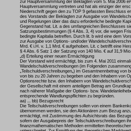
zur Hauptversammlung der Beklagten vom 5. Mai 2006 erw
Hauptversammlung vertreten und hat als einziger der ers
Niederschrift gegen den zu TOP 9 gefassten Beschluss erk
des Vorstands der Beklagten zur Ausgabe von Wandelschu
und Regelungen über das dazu erforderliche bedingte Kapi
Gegenstand hat. Lit. a des umfangreichen Beschlusses sie
Satzungsbestimmungen (§ 4 Abs. 3, 4) vor, die wegen Fr
bedingte Kapitalia betreffen. Durch lit. b wird eine dem Vo
zur Ausgabe von Options- und/oder Wandelschuldverschr
Mrd. € i.H. v. 1,1 Mrd. € aufgehoben. Lit. c betrifft eine 
§ 4 Abs. 6 Satz 1 der Satzung von 140 Mio. € auf 31,9 Mio. €.
„d) Erteilung einer neuen Ermächtigung
Der Vorstand wird ermächtigt, bis zum 4. Mai 2011 einmal
Wandelschuldverschreibungen (im Folgenden zusammeng
„Teilschuldverschreibungen„) im Gesamtnennbetrag von bis
von bis zu 20 Jahren zu begeben und den Inhabern von O
Optionsrechte bzw. den Inhabern von Wandelschuldversch
der Gesellschaft mit einem anteiligen Betrag am Grundkap
nach näherer Maßgabe der Options- bzw. Wandelanleiheb
entsprechende Wandlungspflichten zu begründen.
aa) ... bb) Bezugsrecht
Die Teilschuldverschreibungen sollen von einem Bankenko
übernommen werden, sie den Aktionären zum Bezug anzubi
ermächtigt, mit Zustimmung des Aufsichtsrats das Bezugs
sofern der Ausgabepreis der Teilschuldverschreibungen i
finanzmathematischen Methoden ermittelten theoretischen
unterschreitet. Zur Ermittlung des theoretischen Marktwert