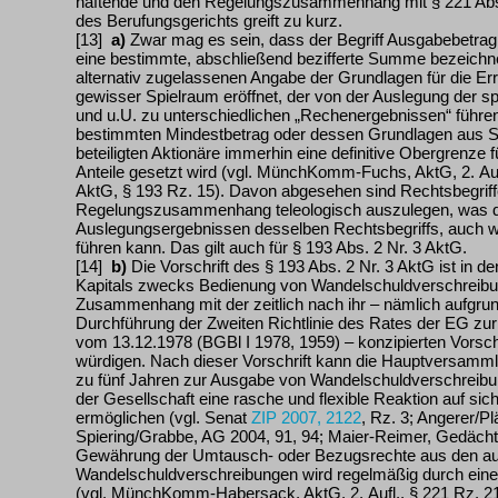
haftende und den Regelungszusammenhang mit § 221 Abs
des Berufungsgerichts greift zu kurz.
[13]
a)
Zwar mag es sein, dass der Begriff Ausgabebetrag 
eine bestimmte, abschließend bezifferte Summe bezeichnet
alternativ zugelassenen Angabe der Grundlagen für die Er
gewisser Spielraum eröffnet, der von der Auslegung der s
und u.U. zu unterschiedlichen „Rechenergebnissen“ führe
bestimmten Mindestbetrag oder dessen Grundlagen aus S
beteiligten Aktionäre immerhin eine definitive Obergrenze 
Anteile gesetzt wird (vgl. MünchKomm-Fuchs, AktG, 2. Aufl
AktG, § 193 Rz. 15). Davon abgesehen sind Rechtsbegriffe 
Regelungszusammenhang teleologisch auszulegen, was d
Auslegungsergebnissen desselben Rechtsbegriffs, auch 
führen kann. Das gilt auch für § 193 Abs. 2 Nr. 3 AktG.
[14]
b)
Die Vorschrift des § 193 Abs. 2 Nr. 3 AktG ist in d
Kapitals zwecks Bedienung von Wandelschuldverschreibun
Zusammenhang mit der zeitlich nach ihr – nämlich aufgrun
Durchführung der Zweiten Richtlinie des Rates der EG zur
vom 13.12.1978 (BGBl I 1978, 1959) – konzipierten Vorsch
würdigen. Nach dieser Vorschrift kann die Hauptversamml
zu fünf Jahren zur Ausgabe von Wandelschuldverschreibu
der Gesellschaft eine rasche und flexible Reaktion auf si
ermöglichen (vgl. Senat
ZIP 2007, 2122
, Rz. 3; Angerer/P
Spiering/Grabbe, AG 2004, 91, 94; Maier-Reimer, Gedächtni
Gewährung der Umtausch- oder Bezugsrechte aus den 
Wandelschuldverschreibungen wird regelmäßig durch eine 
(vgl. MünchKomm-Habersack, AktG, 2. Aufl., § 221 Rz. 215