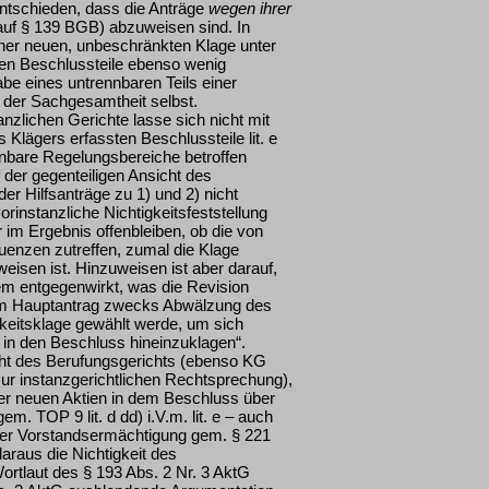
entschieden, dass die Anträge
wegen ihrer
auf § 139 BGB) abzuweisen sind. In
iner neuen, unbeschränkten Klage unter
en Beschlussteile ebenso wenig
be eines untrennbaren Teils einer
der Sachgesamtheit selbst.
nzlichen Gerichte lasse sich nicht mit
Klägers erfassten Beschlussteile lit. e
nnbare Regelungsbereiche betroffen
uf der gegenteiligen Ansicht des
r Hilfsanträge zu 1) und 2) nicht
orinstanzliche Nichtigkeitsfeststellung
 im Ergebnis offenbleiben, ob die von
nzen zutreffen, zumal die Klage
eisen ist. Hinzuweisen ist aber darauf,
m entgegenwirkt, was die Revision
nem Hauptantrag zwecks Abwälzung des
keitsklage gewählt werde, um sich
os in den Beschluss hineinzuklagen“.
cht des Berufungsgerichts (ebenso KG
zur instanzgerichtlichen Rechtsprechung),
er neuen Aktien in dem Beschluss über
em. TOP 9 lit. d dd) i.V.m. lit. e – auch
einer Vorstandsermächtigung gem. § 221
araus die Nichtigkeit des
rtlaut des § 193 Abs. 2 Nr. 3 AktG