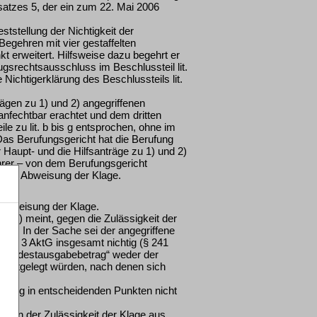
bsatzes 5, der ein zum 22. Mai 2006
ststellung der Nichtigkeit der
 Begehren mit vier gestaffelten
t erweitert. Hilfsweise dazu begehrt er
gsrechtsausschluss im Beschlussteil lit.
 Nichtigerklärung des Beschlussteils lit.
ägen zu 1) und 2) angegriffenen
 anfechtbar erachtet und dem dritten
ile zu lit. b bis g entsprochen, ohne im
 Das Berufungsgericht hat die Berufung
aupt- und die Hilfsanträge zu 1) und 2)
hrer – von dem Berufungsgericht
ndige Abweisung der Klage.
r Abweisung der Klage.
 85) meint, gegen die Zulässigkeit der
en. In der Sache sei der angegriffene
Nr. 3 AktG insgesamt nichtig (§ 241
n „Mindestausgabebetrag“ weder der
 festgelegt würden, nach denen sich
rüfung in entscheidenden Punkten nicht
 von der Zulässigkeit der Klage aus.