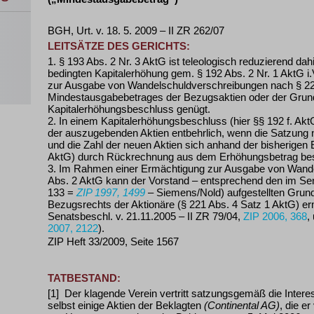
BGH, Urt. v. 18. 5. 2009 – II ZR 262/07
LEITSÄTZE DES GERICHTS:
1. § 193 Abs. 2 Nr. 3 AktG ist teleologisch reduzierend dah
bedingten Kapitalerhöhung gem. § 192 Abs. 2 Nr. 1 AktG i
zur Ausgabe von Wandelschuldverschreibungen nach § 221
Mindestausgabebetrages der Bezugsaktien oder der Grun
Kapitalerhöhungsbeschluss genügt.
2. In einem Kapitalerhöhungsbeschluss (hier §§ 192 f. Akt
der auszugebenden Aktien entbehrlich, wenn die Satzung n
und die Zahl der neuen Aktien sich anhand der bisherigen E
AktG) durch Rückrechnung aus dem Erhöhungsbetrag bes
3. Im Rahmen einer Ermächtigung zur Ausgabe von Wand
Abs. 2 AktG kann der Vorstand – entsprechend den im Se
133 =
ZIP 1997, 1499
– Siemens/Nold) aufgestellten Grun
Bezugsrechts der Aktionäre (§ 221 Abs. 4 Satz 1 AktG) er
Senatsbeschl. v. 21.11.2005 – II ZR 79/04,
ZIP 2006, 368
,
2007, 2122
).
ZIP Heft 33/2009, Seite 1567
TATBESTAND:
[1] Der klagende Verein vertritt satzungsgemäß die Intere
selbst einige Aktien der Beklagten
(Continental AG)
, die 