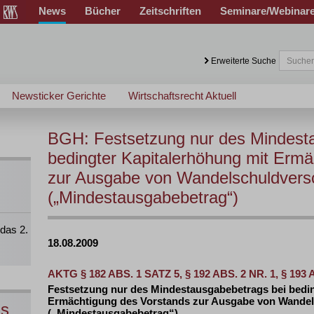
News
Bücher
Zeitschriften
Seminare/Webinar
Erweiterte Suche
Newsticker Gerichte
Wirtschaftsrecht Aktuell
BGH: Festsetzung nur des Mindest
bedingter Kapitalerhöhung mit Erm
zur Ausgabe von Wandelschuldvers
(„Mindestausgabebetrag“)
das 2.
18.08.2009
AKTG § 182 ABS. 1 SATZ 5, § 192 ABS. 2 NR. 1, § 193 A
Festsetzung nur des Mindestausgabebetrags bei bedin
Ermächtigung des Vorstands zur Ausgabe von Wande
ns
(„Mindestausgabebetrag“)