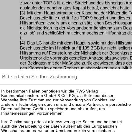
zuvor unter TOP 8 lit. a eine Streichung des bisherigen A
auslaufendes genehmigtes Kapital betraf, abgelehnt hatte.
[3] Mit dem Hauptantrag seiner Klage hat der Kläger die Fe
Beschlussteile lit. e und lit. f zu TOP 9 begehrt und dieses
Hilfsanträgen jeweils um einen zusätzlichen Beschlusspunk
die Nichtigerklärung der Vorstandsermächtigung zum Bezu
d zu bb) und schließlich mit einem sechsten Hilfsantrag die
f.
[4] Das LG hat die mit dem Haupt- sowie mit den Hilfsantr
Beschlussteile im Hinblick auf § 139 BGB für nicht isoliert
Hilfsantrag auf Feststellung der Nichtigkeit der Beschlusste
Urteilstenor die vorrangig gestellten Anträge abzuweisen.
der Beklagten mit der Maßgabe zurückgewiesen, dass der H
des Klägers im ersten Rechtszug abgewiesen seien. Mit i
zugelassenen – Revision erstrebt die Beklagte die vollstä
ENTSCHEIDUNGSGRÜNDE:
[5] Die Revision der Beklagten ist begründet und führt zu
[6]
I.
Das Berufungsgericht (
ZIP 2008, 926
(LS)
= AG 2008,
von dem Kläger gestellten Anträge bestünden keine Bedenk
Beschluss zu TOP 9 wegen Verstoßes gegen § 193 Abs. 2 
Nr. 3 AktG), weil mit dem in TOP 9 lit. d dd) angegebene
„Ausgabebetrag“ für die neuen Aktien noch die Grundlagen
dieser Betrag errechne.
(Wird ausgeführt.)
[7]
II.
Das Berufungsurteil hält revisionsrechtlicher Nachp
stand.
[8]
1.
Noch zutreffend geht allerdings das Berufungsgericht