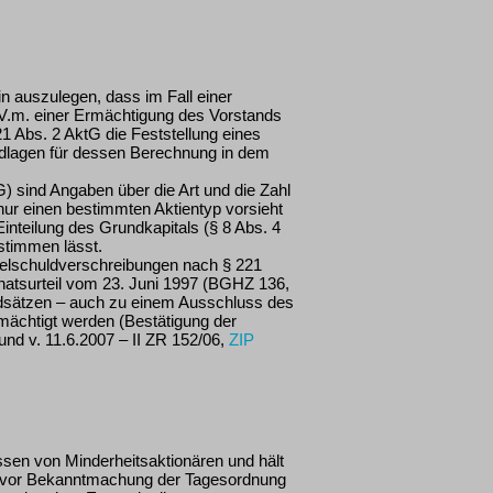
in auszulegen, dass im Fall einer
.V.m. einer Ermächtigung des Vorstands
 Abs. 2 AktG die Feststellung eines
dlagen für dessen Berechnung in dem
G) sind Angaben über die Art und die Zahl
ur einen bestimmten Aktientyp vorsieht
inteilung des Grundkapitals (§ 8 Abs. 4
timmen lässt.
elschuldverschreibungen nach § 221
natsurteil vom 23. Juni 1997 (BGHZ 136,
dsätzen – auch zu einem Ausschluss des
mächtigt werden (Bestätigung der
 und v. 11.6.2007 – II ZR 152/06,
ZIP
ssen von Minderheitsaktionären und hält
er vor Bekanntmachung der Tagesordnung