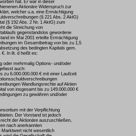
orben hat. Er war in dieser
chienenen Aktionäre Widerspruch zur
lärt, welcher u.a. eine Ermächtigung
ldverschreibungen (§ 221 Abs. 2 AktG)
tal (§ 192 Abs. 2 Nr. 1 AktG) zum
ht die Streichung von
istablaufs gegenstandslos gewordene
rstand im Mai 2001 erteilte Ermächtigung
eibungen im Gesamtbetrag von bis zu 1,5
Herabsetzung des bedingten Kapitals gem.
 In lit. d heißt es:
ig oder mehrmalig Options- und/oder
efasst auch:
 zu 6.000.000.000 € mit einer Laufzeit
ptionsschuldverschreibungen
reibungen Wandlungsrechte auf Aktien
ital von insgesamt bis zu 149.000.000 €
edingungen zu gewähren und/oder
nsortium mit der Verpflichtung
eten. Der Vorstand ist jedoch
recht der Aktionäre auszuschließen,
hren nach anerkannten
 Marktwert nicht wesentlich
s wird die Gesellschaft die