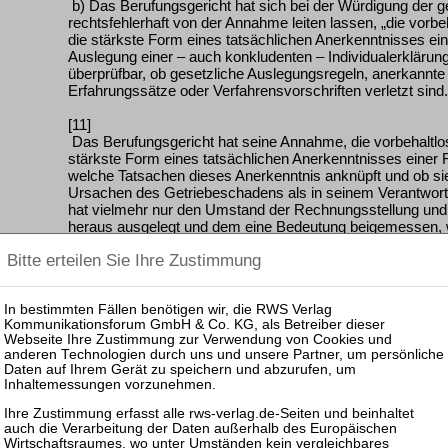
b) Das Berufungsgericht hat sich bei der Würdigung der g
rechtsfehlerhaft von der Annahme leiten lassen, „die vorbeh
die stärkste Form eines tatsächlichen Anerkenntnisses einer
Auslegung einer – auch konkludenten – Individualerklärung
überprüfbar, ob gesetzliche Auslegungsregeln, anerkann
Erfahrungssätze oder Verfahrensvorschriften verletzt sind. 
[11]
Das Berufungsgericht hat seine Annahme, die vorbehaltlos
stärkste Form eines tatsächlichen Anerkenntnisses einer Fo
welche Tatsachen dieses Anerkenntnis anknüpft und ob sie
Ursachen des Getriebeschadens als in seinem Verantwort
hat vielmehr nur den Umstand der Rechnungsstellung und
heraus ausgelegt und dem eine Bedeutung beigemessen, w
bestätigenden (deklaratorischen) Schuldanerkenntnis z
Bewertung der vorbehaltlosen Zahlung einer Rechnung als 
erörtert wird (vgl. BGH, Urt. v. 11.7.1995 – X ZR 42/93, Z
dazu EWiR 1996, 59 (Medicus); BGH NJW-RR 2007, 530, Rz
übersehen, dass es ohne Feststellung näherer Umstände 
Anerkenntnisses gibt. Die Wertung einer rechtsgeschäftli
Erklärung als Anerkenntnis setzt vielmehr in der Regel ei
eines Anerkenntnisses Anlass gibt. Eine solche Interessen
zwischen den Parteien bestehendes Schuldverhältnis eine
(subjektiven) Ungewissheit über den Bestand des Rechtsv
insgesamt oder in einzelnen Beziehungen zu entziehen (B
1.12.1994 – VII ZR 215/93, ZIP 1995, 288 = WM 1995, 402,
(Briesemeister); BGH ZIP 1995, 1420 = WM 1995, 1886;