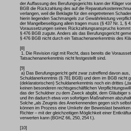
der Auffassung des Berufungsgerichts kann der Kläger vo
BGB die Rückzahlung des auf die Reparaturkostenrechnun
verlangen, weil die Beklagte für den eingetretenen Scha
hierin liegenden Sachmangels zur Gewährleistung verpflic
der Mangelbeseitigung allein tragen muss (§ 437 Nr. 1, § 
Voraussetzungen seines Rückzahlungsanspruchs kommt 
§ 476 BGB zugute. Anders als das Berufungsgericht gemei
§ 476 BGB nicht durch ein Tatsachenanerkenntnis des Kläg
[8]
1. Die Revision rügt mit Recht, dass bereits die Vorausse
Tatsachenanerkenntnis nicht festgestellt sind.
[9]
a) Das Berufungsgericht geht zwar zutreffend davon aus,
Schuldanerkenntnis (§ 781 BGB) und dem im BGB nicht ge
(deklaratorischen) Schuldanerkenntnis noch ein drittes („t
keinen besonderen rechtsgeschäftlichen Verpflichtungswil
das der Schuldner zu dem Zweck abgibt, dem Gläubiger sei
und ihn dadurch etwa von sofortigen Maßnahmen abzuhalte
Solche „als Zeugnis des Anerkennenden gegen sich selbs
können im Prozess eine Umkehr der Beweislast bewirken un
Richter – mit der gleichzeitigen Möglichkeit einer Entkräf
verwerten kann (BGHZ 66, 250, 254 f.).
[10]