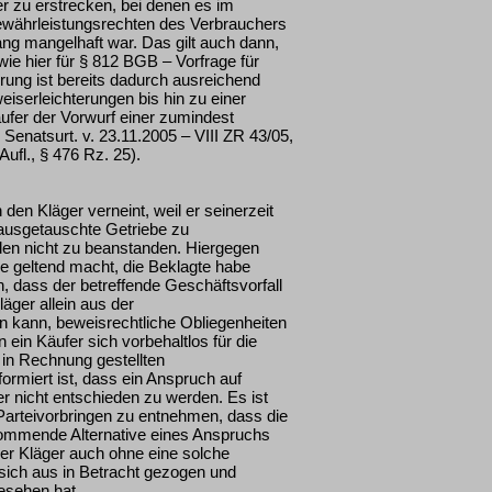
 zu erstrecken, bei denen es im
ährleistungsrechten des Verbrauchers
ng mangelhaft war. Das gilt auch dann,
e hier für § 812 BGB – Vorfrage für
ung ist bereits dadurch ausreichend
iserleichterungen bis hin zu einer
er der Vorwurf einer zumindest
 Senatsurt. v. 23.11.2005 – VIII ZR 43/05,
fl., § 476 Rz. 25).
den Kläger verneint, weil er seinerzeit
ausgetauschte Getriebe zu
den nicht zu beanstanden. Hiergegen
ie geltend macht, die Beklagte habe
 dass der betreffende Geschäftsvorfall
ger allein aus der
 kann, beweisrechtliche Obliegenheiten
 ein Käufer sich vorbehaltlos für die
 in Rechnung gestellten
formiert ist, dass ein Anspruch auf
r nicht entschieden zu werden. Es ist
Parteivorbringen zu entnehmen, dass die
 kommende Alternative eines Anspruchs
er Kläger auch ohne eine solche
sich aus in Betracht gezogen und
esehen hat.