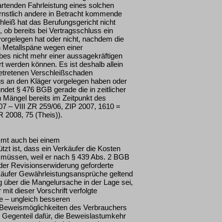
artenden Fahrleistung eines solchen
ernstlich andere in Betracht kommende
leiß hat das Berufungsgericht nicht
, ob bereits bei Vertragsschluss ein
rgelegen hat oder nicht, nachdem die
 Metallspäne wegen einer
bes nicht mehr einer aussagekräftigen
werden können. Es ist deshalb allein
ngetretenen Verschleißschaden
s an den Kläger vorgelegen haben oder
ündet § 476 BGB gerade die in zeitlicher
 Mängel bereits im Zeitpunkt des
7 – VIII ZR 259/06, ZIP 2007, 1610 =
 2008, 75 (Theis)).
mt auch bei einem
t ist, dass ein Verkäufer die Kosten
en müssen, weil er nach § 439 Abs. 2 BGB
 der Revisionserwiderung geforderte
 Käufer Gewährleistungsansprüche geltend
g über die Mangelursache in der Lage sei,
mit dieser Vorschrift verfolgte
e – ungleich besseren
 Beweismöglichkeiten des Verbrauchers
 Gegenteil dafür, die Beweislastumkehr