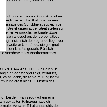
nwendungen ist hiervon keine Ausnahme
 beglichen wird, enthält über seinen
ne Aussage des Schuldners, zugleich den
lnen Beziehungen außer Streit stellen zu
er einzelnen Anspruchsmerkmale. Zwar
chlossen angesehen, der vorbehaltlosen
kung hinsichtlich der zugrunde liegenden
iegen weiterer Umstände, die geeignet
d hier nicht festgestellt. Für sich
 die Annahme eines Anerkenntnisses
.S.d. § 474 Abs. 1 BGB in Fällen, in
ang ein Sachmangel zeigt, vermutet,
, es sei denn, diese Vermutung ist mit
rmutung greift hier zu Gunsten des
 sich bei dem Fahrzeugkauf um einen
 am gekauften Fahrzeug hat sich
ormaler Verschleiß hat angesichts der