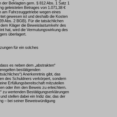
n der Beklagten gem. § 812 Abs. 1 Satz 1
g geleisteten Betrages von 1.071,38 €
den am Fahrzeuggetriebe wegen eines
htet gewesen ist und deshalb die Kosten
439 Abs. 2 BGB). Für die tatsächlichen
dem Kläger die Beweislastumkehr des
nt hat, wird die Vermutungswirkung des
ers überlagert.
tzungen für ein solches
 dass es neben dem „abstrakten“
regelten bestätigenden
atsächliches“) Anerkenntnis gibt, das
len des Schuldners verkörpert, sondern
ne Erfüllungsbereitschaft mitzuteilen
n oder ihm den Beweis zu erleichtern.
t“ zu wertenden Bestätigungserklärungen
d stellen dabei ein Indiz dar, das der
tung – bei seiner Beweiswürdigung