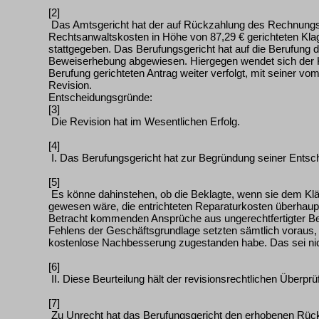
[2]
Das Amtsgericht hat der auf Rückzahlung des Rechnungs
Rechtsanwaltskosten in Höhe von 87,29 € gerichteten K
stattgegeben. Das Berufungsgericht hat auf die Berufung 
Beweiserhebung abgewiesen. Hiergegen wendet sich der K
Berufung gerichteten Antrag weiter verfolgt, mit seiner v
Revision.
Entscheidungsgründe:
[3]
Die Revision hat im Wesentlichen Erfolg.
[4]
I. Das Berufungsgericht hat zur Begründung seiner Entsc
[5]
Es könne dahinstehen, ob die Beklagte, wenn sie dem Kläg
gewesen wäre, die entrichteten Reparaturkosten überhaup
Betracht kommenden Ansprüche aus ungerechtfertigter Be
Fehlens der Geschäftsgrundlage setzten sämtlich voraus,
kostenlose Nachbesserung zugestanden habe. Das sei nicht
[6]
II. Diese Beurteilung hält der revisionsrechtlichen Überpr
[7]
Zu Unrecht hat das Berufungsgericht den erhobenen Rüc