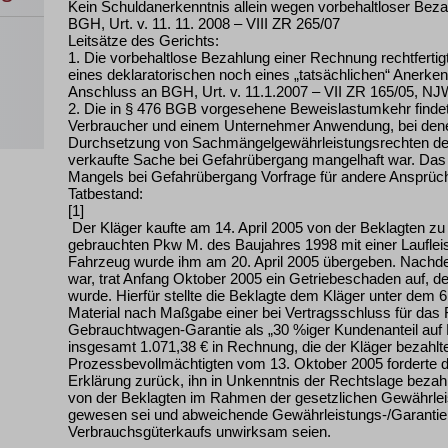
Kein Schuldanerkenntnis allein wegen vorbehaltloser Bez
BGH, Urt. v. 11. 11. 2008 – VIII ZR 265/07
Leitsätze des Gerichts:
1. Die vorbehaltlose Bezahlung einer Rechnung rechtfert
eines deklaratorischen noch eines „tatsächlichen“ Anerke
Anschluss an BGH, Urt. v. 11.1.2007 – VII ZR 165/05, N
2. Die in § 476 BGB vorgesehene Beweislastumkehr finde
Verbraucher und einem Unternehmer Anwendung, bei de
Durchsetzung von Sachmängelgewährleistungsrechten de
verkaufte Sache bei Gefahrübergang mangelhaft war. Das 
Mangels bei Gefahrübergang Vorfrage für andere Ansprüch
Tatbestand:
[1]
Der Kläger kaufte am 14. April 2005 von der Beklagten zu
gebrauchten Pkw M. des Baujahres 1998 mit einer Lauflei
Fahrzeug wurde ihm am 20. April 2005 übergeben. Nachde
war, trat Anfang Oktober 2005 ein Getriebeschaden auf, der
wurde. Hierfür stellte die Beklagte dem Kläger unter dem 
Material nach Maßgabe einer bei Vertragsschluss für da
Gebrauchtwagen-Garantie als „30 %iger Kundenanteil au
insgesamt 1.071,38 € in Rechnung, die der Kläger bezahlte.
Prozessbevollmächtigten vom 13. Oktober 2005 forderte de
Erklärung zurück, ihn in Unkenntnis der Rechtslage bezah
von der Beklagten im Rahmen der gesetzlichen Gewährleis
gewesen sei und abweichende Gewährleistungs-/Garantie
Verbrauchsgüterkaufs unwirksam seien.