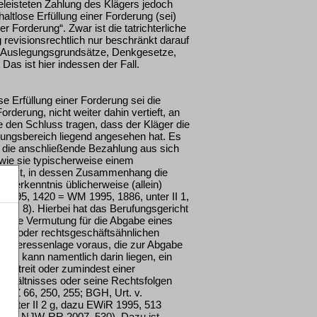
eleisteten Zahlung des Klägers jedoch
altlose Erfüllung einer Forderung (sei)
 Forderung“. Zwar ist die tatrichterliche
 revisionsrechtlich nur beschränkt darauf
te Auslegungsgrundsätze, Denkgesetze,
Das ist hier indessen der Fall.
e Erfüllung einer Forderung sei die
rderung, nicht weiter dahin vertieft, an
 den Schluss tragen, dass der Kläger die
ungsbereich liegend angesehen hat. Es
 die anschließende Bezahlung aus sich
ie sie typischerweise einem
ukommt, in dessen Zusammenhang die
Anerkenntnis üblicherweise (allein)
IP 1995, 1420 = WM 1995, 1886, unter II 1,
. 8). Hierbei hat das Berufungsgericht
keine Vermutung für die Abgabe eines
chen oder rechtsgeschäftsähnlichen
ne Interessenlage voraus, die zur Abgabe
lage kann namentlich darin liegen, ein
m Streit oder zumindest einer
erhältnisses oder seine Rechtsfolgen
GHZ 66, 250, 255; BGH, Urt. v.
 unter II 2 g, dazu EWiR 1995, 513
 BGH NJW-RR 2007, 530). Dazu ist