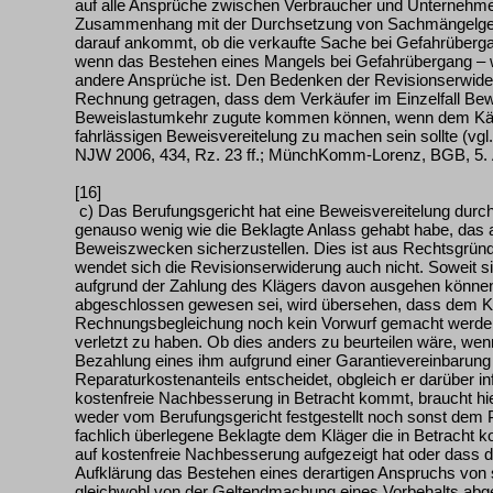
auf alle Ansprüche zwischen Verbraucher und Unternehmer
Zusammenhang mit der Durchsetzung von Sachmängelgew
darauf ankommt, ob die verkaufte Sache bei Gefahrüberga
wenn das Bestehen eines Mangels bei Gefahrübergang – wi
andere Ansprüche ist. Den Bedenken der Revisionserwider
Rechnung getragen, dass dem Verkäufer im Einzelfall Bewe
Beweislastumkehr zugute kommen können, wenn dem Käuf
fahrlässigen Beweisvereitelung zu machen sein sollte (vgl.
NJW 2006, 434, Rz. 23 ff.; MünchKomm-Lorenz, BGB, 5. Au
[16]
c) Das Berufungsgericht hat eine Beweisvereitelung durch 
genauso wenig wie die Beklagte Anlass gehabt habe, das 
Beweiszwecken sicherzustellen. Dies ist aus Rechtsgrün
wendet sich die Revisionserwiderung auch nicht. Soweit s
aufgrund der Zahlung des Klägers davon ausgehen können,
abgeschlossen gewesen sei, wird übersehen, dass dem Klä
Rechnungsbegleichung noch kein Vorwurf gemacht werden
verletzt zu haben. Ob dies anders zu beurteilen wäre, wenn
Bezahlung eines ihm aufgrund einer Garantievereinbarung
Reparaturkostenanteils entscheidet, obgleich er darüber in
kostenfreie Nachbesserung in Betracht kommt, braucht hie
weder vom Berufungsgericht festgestellt noch sonst dem 
fachlich überlegene Beklagte dem Kläger die in Betracht
auf kostenfreie Nachbesserung aufgezeigt hat oder dass d
Aufklärung das Bestehen eines derartigen Anspruchs von 
gleichwohl von der Geltendmachung eines Vorbehalts abg