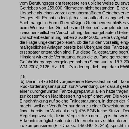
vom Berufungsgericht festgestellten üblicherweise zu erw
Getriebes von 259.000 Kilometern nicht bestanden. Eine 
Ursache als einen vorzeitigen übermäßigen Getriebeversch
festgestellt. Es hat es lediglich als unaufklärbar angesehen
Sachmangel in Form übermäßigen Getriebeverschleißes vo
beim Wechsel des Getriebes im Getriebeöl vorgefundenen
zwischenzeitlichen Verschrottung des ausgebauten Getrie
Ursachenbestimmung haben zu-ZIP 2009, Seite 672geführt 
die Frage ungeklärt geblieben, ob die für den vorzeitig ei
maßgeblichen Anlagen bereits bei Übergabe des Fahrzeug
erst später entstanden sind. Für diese Fallgestaltung begr
Hinsicht wirkende Vermutung, dass die zu Tage getretenen
Gefahrübergangs vorgelegen haben (Senatsurt. v. 18.7.200
WM 2007, 2126, Rz. 16 – Zylinderkopfdichtung, dazu EWiR
[15]
b) Die in § 476 BGB vorgesehene Beweislastumkehr kom
Rückforderungsanspruch zur Anwendung, der darauf gestütz
einer durchgeführten Fahrzeugreparatur allein hätte trag
zur kostenfreien Nachbesserung verpflichtet war. Die von
Einschränkung auf solche Fallgestaltungen, in denen der
macht, weil der Verkäufer nur dann zu einer Beweisführun
findet bereits im Wortlaut des § 476 BGB keine Stütze. Der 
Regelungszweck, die im Vergleich zu den – typischerweis
Erkenntnismöglichkeiten des Unternehmers schlechteren
zu kompensieren (BT-Drucks. 14/6040, S. 245), spricht im