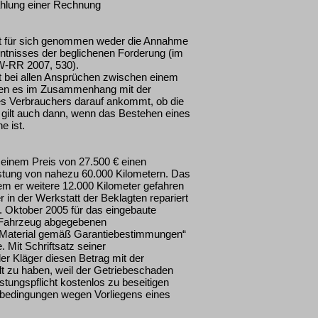
ahlung einer Rechnung
igt für sich genommen weder die Annahme
nntnisses der beglichenen Forderung (im
JW-RR 2007, 530).
t bei allen Ansprüchen zwischen einem
nen es im Zusammenhang mit der
s Verbrauchers darauf ankommt, ob die
gilt auch dann, wenn das Bestehen eines
e ist.
 einem Preis von 27.500 € einen
stung von nahezu 60.000 Kilometern. Das
m er weitere 12.000 Kilometer gefahren
 in der Werkstatt der Beklagten repariert
6. Oktober 2005 für das eingebaute
s Fahrzeug abgegebenen
f Material gemäß Garantiebestimmungen“
 Mit Schriftsatz seiner
r Kläger diesen Betrag mit der
lt zu haben, weil der Getriebeschaden
tungspflicht kostenlos zu beseitigen
bedingungen wegen Vorliegens eines