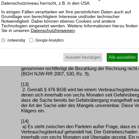
indessen nichts festgestellt.
[12]
Für die Bezahlung einer Rechnung ohne Erhebung von Ei
zu machen. Der Umstand, dass eine Rechnung vorbehaltlos
Datenschutzhinweisen
.
Charakter als Erfüllungshandlung (§ 363 BGB) hinaus kei
Bestand der erfüllten Forderungen insgesamt oder in einze
notwendig
Google Analytics
wollen. Das gilt auch für die tatsächlichen Grundlagen d
wird es in der Rechtsprechung des BGH nicht als ausges
Begleichung einer Rechnung zugleich eine Anerkenntniswir
Auswahl bestätigen
Alle auswählen
Forderung beizumessen. Dies erfordert aber stets ein Vorl
sind, eine derartige Wertung zu tragen. Solche Umstände sin
genommen rechtfertigt die Bezahlung der Rechnung nicht
(BGH NJW-RR 2007, 530, Rz. 9).
[13]
2. Gemäß § 476 BGB wird bei einem Verbrauchsgüterkauf i
denen sich innerhalb von sechs Monaten seit Gefahrüberg
dass die Sache bereits bei Gefahrübergang mangelhaft war
der Art der Sache oder des Mangels unvereinbar. Diese Ve
Klägers ein.
[14]
a) Es steht zwischen den Parteien außer Frage, dass es
Verbrauchsgüterkauf gehandelt hat. Der Getriebeschaden
innerhalb von sechs Monaten seit Übergabe gezeigt. Ein n