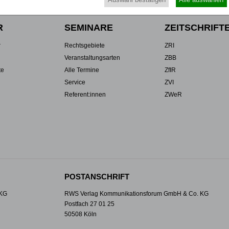
R
SEMINARE
ZEITSCHRIFT
r
Rechtsgebiete
ZRI
Veranstaltungsarten
ZBB
te
Alle Termine
ZfIR
Service
ZVI
Referent:innen
ZWeR
POSTANSCHRIFT
 KG
RWS Verlag Kommunikationsforum GmbH & Co. KG
Postfach 27 01 25
50508 Köln