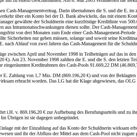
te ihn zu einem Geschäftsanteil. Am 8. Mai 2003 veräußerten die Beklagt
einen Cash-Managementvertrag. Darin übernahmen die S. und die E. im
sverkehr über ein Konto bei der D. Bank abwickeln, das mit einem Ko
ger gewährte der Schuldnerin eine kurzfristige Kreditlinie von 500.00
tzen aus Intramonatsschwankungen dienen sollte. Der Cash-Managementv
ngsfrist von drei Monaten zum Ende einer Cash-Management-Periode 
ollte Sicherheiten nur geben müssen, solange und soweit seine Krediti
 E. nach Ablauf von zwei Jahren das Cash-Management für die Schuldn
träge zwischen April und November 1998 in Teilbeträgen auf das in de
0 €). Am 23. November 1998 zahlten die E. und die S. den letzten Teil
r eingeräumten Kreditrahmen des Cash-Pools 91.669,22 DM (46.869,7
der E. Zahlung von 1,7 Mio. DM (869.196,20 €) und von der Beklagten 
t wirksam erbracht worden. Das LG hat die Klage abgewiesen, das OLG 
führt i.H. v. 869.196,20 € zur Aufhebung des Berufungsurteils und zu i
 Im Übrigen ist sie dagegen unbegründet.
Einlage mit der Einzahlung auf das Konto der Schuldnerin wirksam erbr
gewesen und ihr der Abfluss der Mittel aus dem Cash-Pool nicht zugute