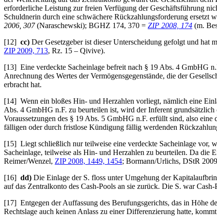
erforderliche Leistung zur freien Verfügung der Geschäftsführung ni
Schuldnerin durch eine schwächere Rückzahlungsforderung ersetzt 
2006, 307
(Naraschewski); BGHZ 174, 370 =
ZIP 2008, 174
(m. Bes
[12]
cc)
Der Gesetzgeber ist dieser Unterscheidung gefolgt und hat 
ZIP 2009, 713
, Rz. 15 – Qivive).
[13] Eine verdeckte Sacheinlage befreit nach § 19 Abs. 4 GmbHG n.F.
Anrechnung des Wertes der Vermögensgegenstände, die der Gesellscha
erbracht hat.
[14] Wenn ein bloßes Hin- und Herzahlen vorliegt, nämlich eine Einla
Abs. 4 GmbHG n.F. zu beurteilen ist, wird der Inferent grundsätzlich
Voraussetzungen des § 19 Abs. 5 GmbHG n.F. erfüllt sind, also eine di
fälligen oder durch fristlose Kündigung fällig werdenden Rückzahl
[15] Liegt schließlich nur teilweise eine verdeckte Sacheinlage vor, 
Sacheinlage, teilweise als Hin- und Herzahlen zu beurteilen. Da die 
Reimer/Wenzel,
ZIP 2008, 1449, 1454
; Bormann/Urlichs, DStR 2009,
[16]
dd)
Die Einlage der S. floss unter Umgehung der Kapitalaufbri
auf das Zentralkonto des Cash-Pools an sie zurück. Die S. war Cash
[17] Entgegen der Auffassung des Berufungsgerichts, das in Höhe der
Rechtslage auch keinen Anlass zu einer Differenzierung hatte, kommt 