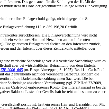
en Inferenten. Das gelte auch für die Zahlungen der K. Mit der
ter mindestens in Höhe der geschuldeten Einlage Mittel zur Verfügung
uldnerin ihre Einlageschuld getilgt, nicht dagegen die S.
Einlageverpflichtung i.H. v. 869.196,20 € erfüllt.
entralkontos zurückflossen. Die Einlageverpflichtung wird nicht
durch ein verbotenes Hin- und Herzahlen an den Inferenten
). Die geleisteten Einlagemittel fließen an den Inferenten zurück,
erden und der Inferent über dieses Zentralkonto mittelbar oder
egt eine verdeckte Sacheinlage vor. Als verdeckte Sacheinlage wird es
lschaft aber bei wirtschaftlicher Betrachtung von dem Einleger
=
ZIP 2006, 665
(m. Bespr. Altmeppen, S. 1025), Rz. 11 – Cash-Pool
auf das Zentralkonto nicht der vereinbarte Barbetrag, sondern die
erentin auf die Darlehensrückzahlung einen Sachwert. Die bei
 einer Sacheinlage abzielende Vereinbarung (vgl.
ZIP Heft 33/2009,
in in ein Cash-Pool einbezogenes Konto. Der Inferent nimmt es bei der
ativer Saldo zu Lasten der Gesellschaft besteht und es dann zu einer
esellschaft positiv ist, liegt ein reines Hin- und Herzahlen vor. Mit
e für die Erfüllung der Einlageschuld (§ 19 Abs. 1 GmbHG)