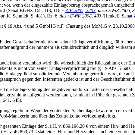
cht vor, wenn der eingezahlte Einlagebetrag absprachegemäß umgehend 
wird (Senat BGHZ 165, 113, 116 =
ZIP 2005, 2203
,
dazu EWiR 2006, 3
pr. K. Schmidt, S. 481), Rz. 6,
dazu EWiR 2008, 403
(Henkel); Senat
mit § 19 Abs. 4 und 5 GmbHG n.F. (Fassung des MoMiG v. 23.10.2008, B
 den Gesellschafter nicht von seiner Einlageverpflichtung, führt abe
fter aufgrund der nunmehr als schuldrechtlich und dinglich wirksam a
geleistung vereinbart wird, die wirtschaftlich der Rückzahlung der Ein
 ebenfalls nicht von seiner Einlageverpflichtung frei (§ 19 Abs. 5 Sat
e Einlagepflicht substituierende Vereinbarung getroffen wird, die auf i
ungsanspruch gegen den Inferenten gedeckt ist und der Geschäftsführe
weil die Einlagezahlung den negativen Saldo zu Lasten der Gesellschaft i
Einlagezahlung aufgeteilt werden kann, ist nicht in Höhe der gesamten
 641, 645).
ngungsregeln im Wege der verdeckten Sacheinlage bzw. durch ein verb
-Pool-Managerin und über das Zentralkonto verfügungsbefugt.
 gesamten Einlage der S. i.H. v. 869.196,20 € von einem Hin- und Herz
i.H. v. 46.869,73 € statt eines Hin- und Herzahlens auch eine verdeckt