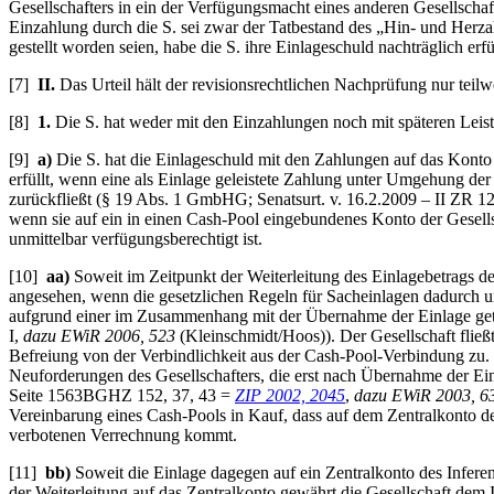
Gesellschafters in ein der Verfügungsmacht eines anderen Gesellschaf
Einzahlung durch die S. sei zwar der Tatbestand des „Hin- und Herza
gestellt worden seien, habe die S. ihre Einlageschuld nachträglich erfül
[7]
II.
Das Urteil hält der revisionsrechtlichen Nachprüfung nur teilw
[8]
1.
Die S. hat weder mit den Einzahlungen noch mit späteren Leistu
[9]
a)
Die S. hat die Einlageschuld mit den Zahlungen auf das Konto de
erfüllt, wenn eine als Einlage geleistete Zahlung unter Umgehung de
zurückfließt (§ 19 Abs. 1 GmbHG; Senatsurt. v. 16.2.2009 – II ZR 1
wenn sie auf ein in einen Cash-Pool eingebundenes Konto der Gesellsc
unmittelbar verfügungsberechtigt ist.
[10]
aa)
Soweit im Zeitpunkt der Weiterleitung des Einlagebetrags der
angesehen, wenn die gesetzlichen Regeln für Sacheinlagen dadurch unt
aufgrund einer im Zusammenhang mit der Übernahme der Einlage get
I,
dazu EWiR 2006, 523
(Kleinschmidt/Hoos)). Der Gesellschaft fließt
Befreiung von der Verbindlichkeit aus der Cash-Pool-Verbindung zu. S
Neuforderungen des Gesellschafters, die erst nach Übernahme der Einl
Seite 1563
BGHZ 152, 37, 43 =
ZIP 2002, 2045
,
dazu EWiR 2003, 6
Vereinbarung eines Cash-Pools in Kauf, dass auf dem Zentralkonto des
verbotenen Verrechnung kommt.
[11]
bb)
Soweit die Einlage dagegen auf ein Zentralkonto des Inferent
der Weiterleitung auf das Zentralkonto gewährt die Gesellschaft dem