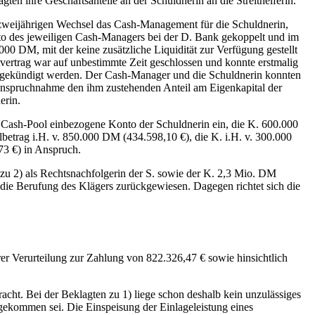
en ihre Geschäftsanteile an der Schuldnerin an die Streithelferin.
 zweijährigen Wechsel das Cash-Management für die Schuldnerin,
nto des jeweiligen Cash-Managers bei der D. Bank gekoppelt und im
0 DM, mit der keine zusätzliche Liquidität zur Verfügung gestellt
ertrag war auf unbestimmte Zeit geschlossen und konnte erstmalig
gekündigt werden. Der Cash-Manager und die Schuldnerin konnten
nanspruchnahme den ihm zustehenden Anteil am Eigenkapital der
erin.
n Cash-Pool einbezogene Konto der Schuldnerin ein, die K. 600.000
betrag i.H. v. 850.000 DM (434.598,10 €), die K. i.H. v. 300.000
3 €) in Anspruch.
zu 2) als Rechtsnachfolgerin der S. sowie der K. 2,3 Mio. DM
die Berufung des Klägers zurückgewiesen. Dagegen richtet sich die
hrer Verurteilung zur Zahlung von 822.326,47 € sowie hinsichtlich
acht. Bei der Beklagten zu 1) liege schon deshalb kein unzulässiges
 gekommen sei. Die Einspeisung der Einlageleistung eines