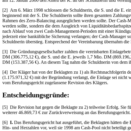
am 12. Januar 2000 den Anteil der K. an der Schuldnerin und vereinig
[2] Am 6. März 1998 schlossen die Schuldnerin, die S. und die E. 
beginnend mit der S. Die Schuldnerin sollte ihren gesamten Zahlung
Rahmen des Zero-Balancing ausgeglichen werden sollte. Der Cash-Mana
werden sollte, sondern die dem Ausgleich von Liquiditätsbedarfsspi
nach Ablauf von zwei Cash-Management-Perioden mit einer Kündigu
jederzeit eine bankübliche Sicherung verlangen; der Cash-Manager s
Schuldnerin überstieg. Entsprechend der Vereinbarung übernahm die
[3] Die Gründungsgesellschafter zahlten die vereinbarten Einlagebe
DM (306.775,12 €), die S. und die E. jeweils 1,7 Mio. DM (869.196,2
DM (153.387,56 €). An diesem Tag nahm die Schuldnerin von dem ih
[4] Der Kläger hat von der Beklagten zu 1) als Rechtsnachfolgerin 
(1.175.971,32 €) mit der Begründung verlangt, die Einlage sei nich
vom Berufungsgericht zugelassene Revision des Klägers.
Entscheidungsgründe:
[5] Die Revision hat gegen die Beklagte zu 2) teilweise Erfolg. Sie 
weiterer 46.869,73 € zur Zurückverweisung an das Berufungsgericht.
[6]
I.
Das Berufungsgericht hat ausgeführt, die Beklagten hätten die 
Hin- und Herzahlen vor, weil sie 1998 am Cash-Pool nicht beteiligt 