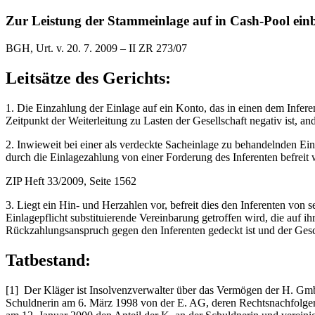
Zur Leistung der Stammeinlage auf in Cash-Pool ei
BGH, Urt. v. 20. 7. 2009 – II ZR 273/07
Leitsätze des Gerichts:
1. Die Einzahlung der Einlage auf ein Konto, das in einen dem Infer
Zeitpunkt der Weiterleitung zu Lasten der Gesellschaft negativ ist, and
2. Inwieweit bei einer als verdeckte Sacheinlage zu behandelnden Ein
durch die Einlagezahlung von einer Forderung des Inferenten befreit 
ZIP Heft 33/2009, Seite 1562
3. Liegt ein Hin- und Herzahlen vor, befreit dies den Inferenten von
Einlagepflicht substituierende Vereinbarung getroffen wird, die auf i
Rückzahlungsanspruch gegen den Inferenten gedeckt ist und der Ge
Tatbestand:
[1] Der Kläger ist Insolvenzverwalter über das Vermögen der H. Gm
Schuldnerin am 6. März 1998 von der E. AG, deren Rechtsnachfolgeri