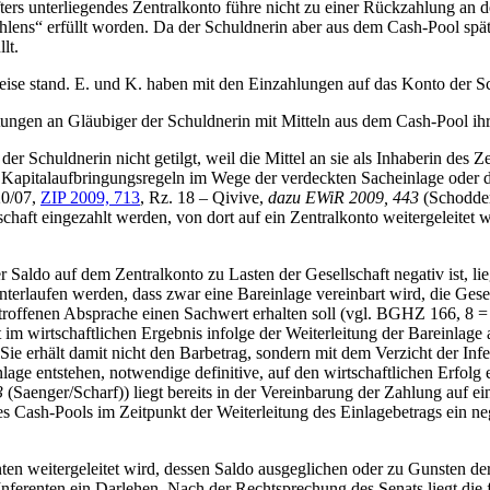
ters unterliegendes Zentralkonto führe nicht zu einer Rückzahlung an d
hlens“ erfüllt worden. Da der Schuldnerin aber aus dem Cash-Pool spä
lt.
eise stand. E. und K. haben mit den Einzahlungen auf das Konto der Sch
ngen an Gläubiger der Schuldnerin mit Mitteln aus dem Cash-Pool ihre 
r Schuldnerin nicht getilgt, weil die Mittel an sie als Inhaberin des Z
r Kapitalaufbringungsregeln im Wege der verdeckten Sacheinlage oder 
20/07,
ZIP 2009, 713
, Rz. 18 – Qivive,
dazu EWiR 2009, 443
(Schodder)
haft eingezahlt werden, von dort auf ein Zentralkonto weitergeleitet w
 Saldo auf dem Zentralkonto zu Lasten der Gesellschaft negativ ist, li
erlaufen werden, dass zwar eine Bareinlage vereinbart wird, die Gesel
roffenen Absprache einen Sachwert erhalten soll (vgl. BGHZ 166, 8 
 im wirtschaftlichen Ergebnis infolge der Weiterleitung der Bareinlage 
ie erhält damit nicht den Barbetrag, sondern mit dem Verzicht der Inf
age entstehen, notwendige definitive, auf den wirtschaftlichen Erfolg
3
(Saenger/Scharf)) liegt bereits in der Vereinbarung der Zahlung auf e
 Cash-Pools im Zeitpunkt der Weiterleitung des Einlagebetrags ein neg
en weitergeleitet wird, dessen Saldo ausgeglichen oder zu Gunsten der G
 Inferenten ein Darlehen. Nach der Rechtsprechung des Senats liegt di