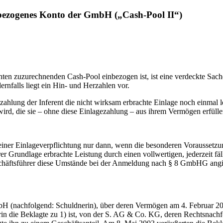
nbezogenes Konto der GmbH („Cash-Pool II“)
enten zuzurechnenden Cash-Pool einbezogen ist, ist eine verdeckte Sa
ernfalls liegt ein Hin- und Herzahlen vor.
zahlung der Inferent die nicht wirksam erbrachte Einlage noch einmal 
wird, die sie – ohne diese Einlagezahlung – aus ihrem Vermögen erfüll
 seiner Einlageverpflichtung nur dann, wenn die besonderen Voraussetzu
hrer Grundlage erbrachte Leistung durch einen vollwertigen, jederzeit f
schäftsführer diese Umstände bei der Anmeldung nach § 8 GmbHG angi
bH (nachfolgend: Schuldnerin), über deren Vermögen am 4. Februar 20
n die Beklagte zu 1) ist, von der S. AG & Co. KG, deren Rechtsnachf