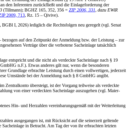
an den Inferenten zurückfließt und die Einlageforderung der
3
(Tillmann); BGHZ 165, 352, 356 =
ZIP 2006, 331
,
dazu EWiR
ZIP 2009, 713
, Rz. 15 – Qivive).
GBl I, 2026) lediglich die Rechtsfolgen neu geregelt (vgl. Senat
r – bezogen auf den Zeitpunkt der Anmeldung bzw. der Leistung – zur
ngesehenen Verträge über die verbotene Sacheinlage tatsächlich
lage entspricht und die nicht als verdeckte Sacheinlage nach § 19
z 1 GmbHG n.F.). Etwas anderes gilt nur, wenn die besonderen
hrer Grundlage erbrachte Leistung durch einen vollwertigen, jederzeit
r diese Umstände bei der Anmeldung nach § 8 GmbHG angibt.
m Zentralkonto übersteigt, ist der Vorgang teilweise als verdeckte
 Zahlung von einer verdeckten Sacheinlage auszugehen (vgl. Maier-
otenes Hin- und Herzahlen vereinbarungsgemäß mit der Weiterleitung
ahlen ausgegangen ist, mit Rücksicht auf die seinerzeit geltende
e Sacheinlage in Betracht. Am Tag der von ihr erbrachten letzten