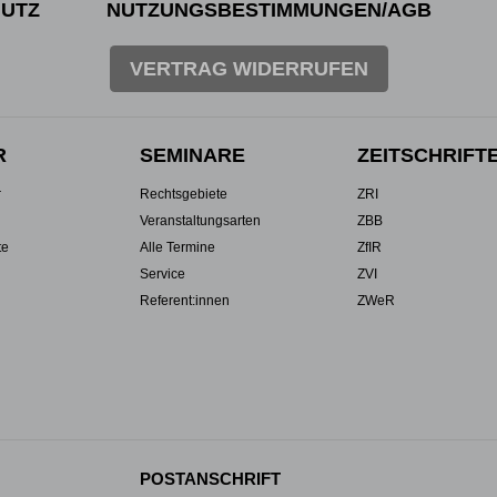
UTZ
NUTZUNGSBESTIMMUNGEN/AGB
VERTRAG WIDERRUFEN
R
SEMINARE
ZEITSCHRIFT
r
Rechtsgebiete
ZRI
Veranstaltungsarten
ZBB
te
Alle Termine
ZfIR
Service
ZVI
Referent:innen
ZWeR
POSTANSCHRIFT