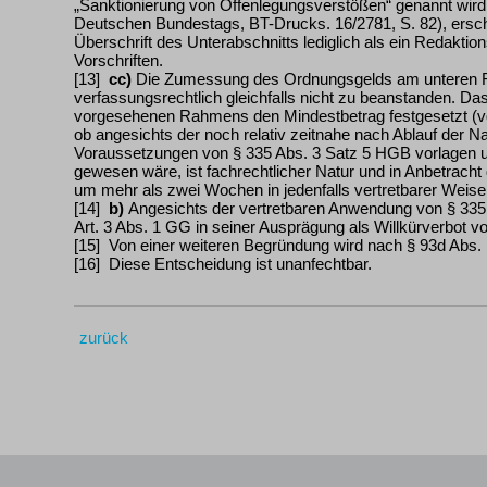
„Sanktionierung von Offenlegungsverstößen“ genannt wir
Deutschen Bundestags, BT-Drucks. 16/2781, S. 82), ersche
Überschrift des Unterabschnitts lediglich als ein Redakti
Vorschriften.
[13]
cc)
Die Zumessung des Ordnungsgelds am unteren R
verfassungsrechtlich gleichfalls nicht zu beanstanden. Da
vorgesehenen Rahmens den Mindestbetrag festgesetzt (vg
ob angesichts der noch relativ zeitnahe nach Ablauf der Na
Voraussetzungen von § 335 Abs. 3 Satz 5 HGB vorlagen 
gewesen wäre, ist fachrechtlicher Natur und in Anbetracht
um mehr als zwei Wochen in jedenfalls vertretbarer Weise
[14]
b)
Angesichts der vertretbaren Anwendung von § 335 
Art. 3 Abs. 1 GG in seiner Ausprägung als Willkürverbot vo
[15] Von einer weiteren Begründung wird nach § 93d Abs
[16] Diese Entscheidung ist unanfechtbar.
zurück