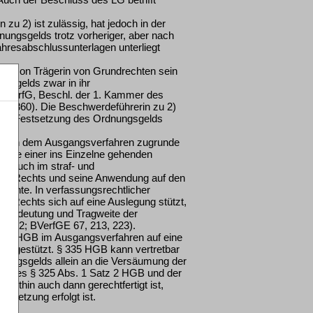
u 2) ist zulässig, hat jedoch in der
nungsgelds trotz vorheriger, aber nach
ahresabschlussunterlagen unterliegt
 Person Trägerin von Grundrechten sein
ngsgelds zwar in ihr
 BVerfG, Beschl. der 1. Kammer des
7, 860). Die Beschwerdeführerin zu 2)
il die Festsetzung des Ordnungsgelds
 den dem Ausgangsverfahren zugrunde
s, die einer ins Einzelne gehenden
. Auch im straf- und
chen Rechts und seine Anwendung auf den
richte. In verfassungsrechtlicher
hen Rechts sich auf eine Auslegung stützt,
er Bedeutung und Tragweite der
85, 92; BVerfGE 67, 213, 223).
335 HGB im Ausgangsverfahren auf eine
ift gestützt. § 335 HGB kann vertretbar
nungsgelds allein an die Versäumung der
ist des § 325 Abs. 1 Satz 2 HGB und der
mithin auch dann gerechtfertigt ist,
tsetzung erfolgt ist.