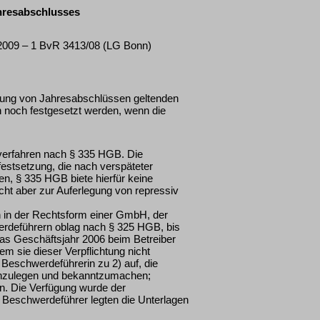
hresabschlusses
 2009 – 1 BvR 3413/08 (LG Bonn)
gung von Jahresabschlüssen geltenden
h noch festgesetzt werden, wenn die
verfahren nach § 335 HGB. Die
stsetzung, die nach verspäteter
en, § 335 HGB biete hierfür keine
cht aber zur Auferlegung von repressiv
 in der Rechtsform einer GmbH, der
erdeführern oblag nach § 325 HGB, bis
s Geschäftsjahr 2006 beim Betreiber
 sie dieser Verpflichtung nicht
eschwerdeführerin zu 2) auf, die
enzulegen und bekanntzumachen;
n. Die Verfügung wurde der
 Beschwerdeführer legten die Unterlagen