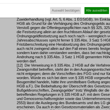
[11] Der Wortlaut der Vorschrift legt bereits nahe, dass 
einer Sanktionierung des Verstoßes gegen die Offenlegungs
Auswahl bestätigen
Alle auswählen
amtlichen Überschrift und dem Normtext verwendete Begr
anders als der des Zwangsgelds – eine nichtstrafrechtlich
Zuwiderhandlung (vgl. Art. 5, 6 Abs. 1 EGStGB). Im Einkla
HGB als Grund für die Verhängung des Ordnungsgelds aus
Verstoß gegen die Offenlegungspflichten nach §§ 325, 32
die Festsetzung allein an den fruchtlosen Ablauf der gesetz
Ordnungsgeldfestsetzung auch noch nach – wenngleich ver
Jahresabschlusses spricht ferner § 335 Abs. 3 Satz 5 HGB
Fristüberschreitung eine Herabsetzung des Ordnungsgeld
auch nicht zwingend allein auf den Fall eines bereits fes
sondern kann dahin verstanden werden, dass bei nachträgl
Androhung nach § 335 Abs. 3 Satz 1 HGB genannten Hö
werden darf.
[12] Die Verweisung in § 335 Abs. 2 HGB auf die Verfahren
Zwangsmittel betreffen, steht der in den Ausgangsents
nicht entgegen; denn die Vorschriften des FGG sind nur f
worden. Würde es sich bei dem von § 335 HGB vorgeseh
Beugemittel handeln, hätte ihre unmittelbare Geltung ange
HGB a.F.). Die Beibehaltung der Überschrift des Gesetzesa
Bußgeldvorschriften, Zwangsgelder“ trotz Wegfalls der d
betreffenden Regelungen in § 335 HGB a.F. mit dem Geset
und Genossenschaftsregister sowie das Unternehmensreg
2553) lässt die Auslegung des Bundesamts und des LG gleic
erscheinen. Da auch in den Gesetzesmaterialien als Zweck