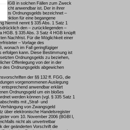
§ 335 HGB in solchen Fällen zum Zweck
pflicht anwendbar ist. Der in ihrer
iff des Ordnungsgelds bezeichnet –
e Sanktion für eine begangene
ng hiermit nennt § 335 Abs. 1 Satz 1
drücklich den – zurückliegenden –
5a HGB. § 335 Abs. 3 Satz 4 HGB knüpft
ten Nachfrist. Für die Möglichkeit einer
fristeter – Vorlage des
, wonach im Fall geringfügiger
s erfolgen kann. Diese Bestimmung ist
tgesetzten Ordnungsgelds zu beziehen,
icher Offenlegung von der in der
he des Ordnungsgelds abgewichen
svorschriften der §§ 132 ff. FGG, die
cheidungen vorgenommenen Auslegung
ür entsprechend anwendbar erklärt
enen Ordnungsgeld um ein bloßes
ordnet werden können (vgl. § 335 Satz 1
bschnitts mit „Straf- und
ie Verhängung von Zwangsgeld
z über elektronische Handelsregister
ister vom 10. November 2006 (BGBl I,
hfalls nicht als unvertretbar
 der geänderten Vorschrift die