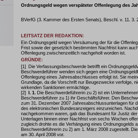
Ordnungsgeld wegen verspäteter Offenlegung des Ja
BVerfG (3. Kammer des Ersten Senats), Beschl. v. 11. 3.
LEITSATZ DER REDAKTION:
Ein Ordnungsgeld wegen Versäumung der für die Offenle
Frist sowie der gesetzlich bestimmten Nachfrist kann auc
Offenlegung zwischenzeitlich nachgeholt worden ist.
GRÜNDE:
[1] Die Verfassungsbeschwerde betrifft ein Ordnungsgeld
Beschwerdeführer wenden sich gegen eine Ordnungsgeldfe
Offenlegung eines Jahresabschlusses erfolgt ist. Sie mein
Grundlage, da die Vorschrift nur Beugezwecke verfolge, ni
wirkenden Sanktionen ermächtige.
[2]
I.
1.
Die Beschwerdeführerin zu 2) ist ein Unternehmen
Beschwerdeführer zu 1) ihr Geschäftsführer. Den Beschw
zum 31. Dezember 2007 Jahresabschlussunterlagen für da
des elektronischen Bundesanzeigers einzureichen. Nachdem
nachgekommen waren, gab das Bundesamt für Justiz der B
Unterlagen binnen einer Nachfrist von sechs Wochen off
zugleich drohte es die Verhängung eines Ordnungsgelds a
Beschwerdeführerin zu 2) am 1. März 2008 zugestellt. Die
am 30. April 2008 vor.