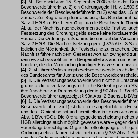
[3] Mit Bescheid vom 15. September 2008 setzte das Bun
Beschwerdeführerin zu 2) ein Ordnungsgeld i.H. v. 2.500 € 
Beschwerde der Beschwerdeführerin zu 2) wies das LG 
zurück. Zur Begründung führte es aus, das Bundesamt ha
Satz 4 HGB zu Recht verhängt, da die Beschwerdeführerin z
Ablauf der Nachfrist nachgekommen sei; die Frist sei auch 
Festsetzung des Ordnungsgelds setze keine fortdauernde
voraus. Die Ordnungsmaßnahme beruhe auf der Versäumun
Satz 2 HGB. Die Nachfristsetzung gem. § 335 Abs. 3 Satz
lediglich die Möglichkeit, der Festsetzung zu entgehen. 
Nachfrist führe nach dem Gesetzeswortlaut zwingend zur
dem es sich sowohl um ein Beugemittel als auch um eine r
handele, die der Vermeidung künftiger Fristversäumnisse 
[4]
2.
Mit ihrer Verfassungsbeschwerde wenden sich die 
des Bundesamts für Justiz und die Beschwerdeentscheid
[5]
II.
Die Verfassungsbeschwerde wird nicht zur Entsch
grundsätzliche verfassungsrechtliche Bedeutung zu (§ 93a
ihre Annahme zur Durchsetzung der in § 90 Abs. 1 BVerf
Beschwerdeführer angezeigt (§ 93a Abs. 2 Buchst. b BVe
[6]
1.
Die Verfassungsbeschwerde des Beschwerdeführers 
Beschwerdeführer zu 1) ist durch die angefochtenen Ents
und des LG nicht selbst und unmittelbar in seinen verfas
Abs. 1 BVerfGG). Die Ordnungsgeldentscheidung richtet si
HGB allerdings auch möglich gewesen wäre – gegen den 
vertretungsberechtigtes Organ der offenlegungspflichtigen
Ordnungsgeldverfahren ist vielmehr nach § 335 Abs. 1 Sa
und das Ordnungsgeld nur gegen sie festgesetzt worden. A