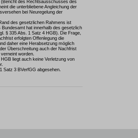
d (Bericht des Rechtsausschusses des
int die unterbliebene Angleichung der
onsversehen bei Neuregelung der
and des gesetzlichen Rahmens ist
s Bundesamt hat innerhalb des gesetzlich
l. § 335 Abs. 1 Satz 4 HGB). Die Frage,
chfrist erfolgten Offenlegung die
und daher eine Herabsetzung möglich
 der Überschreitung auch der Nachfrist
 verneint worden.
HGB liegt auch keine Verletzung von
r.
. 1 Satz 3 BVerfGG abgesehen.