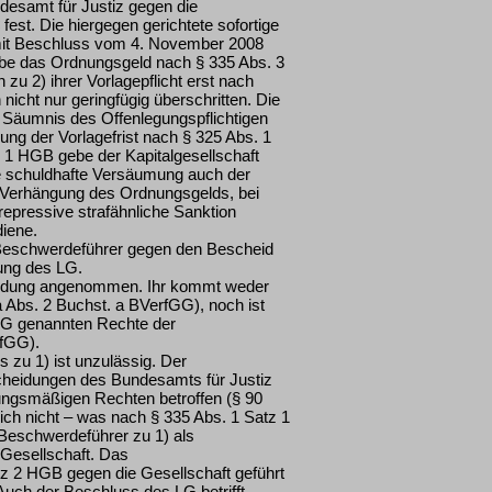
desamt für Justiz gegen die
fest. Die hiergegen gerichtete sofortige
mit Beschluss vom 4. November 2008
be das Ordnungsgeld nach § 335 Abs. 3
u 2) ihrer Vorlagepflicht erst nach
nicht nur geringfügig überschritten. Die
 Säumnis des Offenlegungspflichtigen
g der Vorlagefrist nach § 325 Abs. 1
 1 HGB gebe der Kapitalgesellschaft
Die schuldhafte Versäumung auch der
 Verhängung des Ordnungsgelds, bei
epressive strafähnliche Sanktion
diene.
Beschwerdeführer gegen den Bescheid
ung des LG.
eidung angenommen. Ihr kommt weder
 Abs. 2 Buchst. a BVerfGG), noch ist
GG genannten Rechte der
rfGG).
zu 1) ist unzulässig. Der
cheidungen des Bundesamts für Justiz
sungsmäßigen Rechten betroffen (§ 90
ch nicht – was nach § 335 Abs. 1 Satz 1
Beschwerdeführer zu 1) als
 Gesellschaft. Das
tz 2 HGB gegen die Gesellschaft geführt
uch der Beschluss des LG betrifft