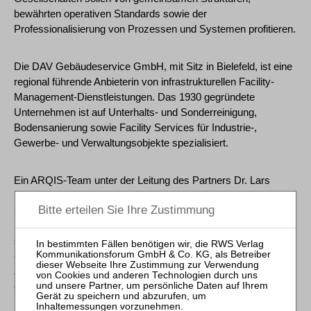
bewährten operativen Standards sowie der
Professionalisierung von Prozessen und Systemen profitieren.
Die DAV Gebäudeservice GmbH, mit Sitz in Bielefeld, ist eine
regional führende Anbieterin von infrastrukturellen Facility-
Management-Dienstleistungen. Das 1930 gegründete
Unternehmen ist auf Unterhalts- und Sonderreinigung,
Bodensanierung sowie Facility Services für Industrie-,
Gewerbe- und Verwaltungsobjekte spezialisiert.
Ein ARQIS-Team unter der Leitung des Partners Dr. Lars
Laeger hat die Constellation Capital AG sowohl bei der
Strukturierung der Plattform als auch bei der Akquisition der
DAV Gebäudeservice GmbH umfassend rechtlich und
steuerlich beraten. Das Team um Dr. Laeger begleitet
Constellation regelmäßig bei Transaktionen, so zuletzt unter
anderem beim Erwerb der Abresch Industrieverpackung
GmbH.