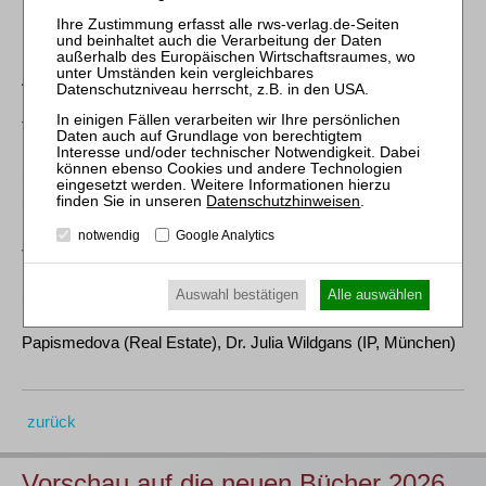
Berater Constellation Capital AG
ARQIS (Düsseldorf): Kerndealteam: Dr. Lars Laeger (Lead
Partner), David Hudde (Managing Associate, beide
Transactions), Partner: Johannes Landry (Finanzierung), Dr.
Ulrich Lienhard (Real Estate), Counsel: Christian Judis
(Compliance, München), Jens Knipping (Tax), Nora Stratmann
(Commercial, München), Martin Weingärtner (HR.Law),
Datenschutzhinweisen
.
Managing Associates: Anselm Graf (Transactions, München),
notwendig
Google Analytics
Johanna Klingen (Tech.Law), Diana Puchowezki (Real Estate).
Rolf Tichy (IP, München), Associates: Dr. Lina Alami
(München), Dr. Philipp Treß (Berlin), Dr. Tim Weill (alle
Auswahl bestätigen
Alle auswählen
HR.Law), Rebecca Gester (Commercial, München), Lia
Papismedova (Real Estate), Dr. Julia Wildgans (IP, München)
zurück
Vorschau auf die neuen Bücher 2026