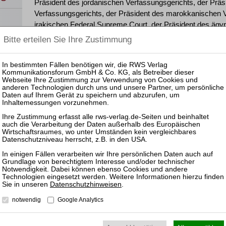
Präsident des jordanischen Verfassungsgerichts, der Prä
Verfassungsgerichts, der Präsident des marokkanischen V
irakischen Federal Supreme Court, der Präsident des ägyp
Präsident des libanesischen Verfassungsrats, der Präside
palästinensischen Gebiete, jeweils ein Mitglied des alger
irakischen Federal Supreme Court sowie der Direktor beim
Gäste wurden von Präsident Prof. Dr. Stephan Harbarth, LL
Ann-Katrin Kaufhold sowie weiteren Mitgliedern des Geric
zurück
Datenschutzhinweisen
.
UTZ
NUTZUNGSBESTIMMUNGEN/AGB
notwendig
Google Analytics
VERTRAG WIDERRUFEN