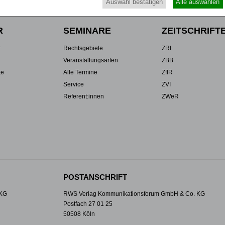
Auswahl bestätigen
Alle auswählen
R
SEMINARE
ZEITSCHRIFT
r
Rechtsgebiete
ZRI
Veranstaltungsarten
ZBB
te
Alle Termine
ZfIR
Service
ZVI
Referent:innen
ZWeR
POSTANSCHRIFT
 KG
RWS Verlag Kommunikationsforum GmbH & Co. KG
Postfach 27 01 25
50508 Köln