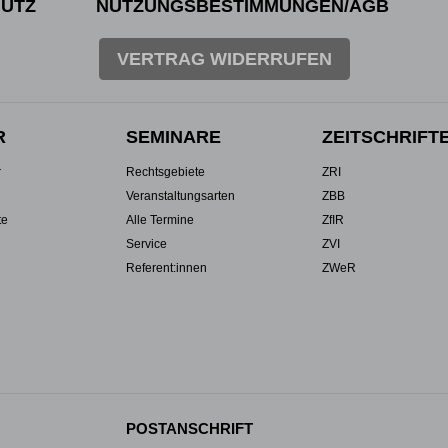
UTZ
NUTZUNGSBESTIMMUNGEN/AGB
VERTRAG WIDERRUFEN
R
SEMINARE
ZEITSCHRIFT
r
Rechtsgebiete
ZRI
Veranstaltungsarten
ZBB
te
Alle Termine
ZfIR
Service
ZVI
Referent:innen
ZWeR
POSTANSCHRIFT