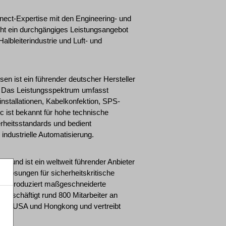
ect-Expertise mit den Engineering- und
ht ein durchgängiges Leistungsangebot
albleiterindustrie und Luft- und
n ist ein führender deutscher Hersteller
 Das Leistungsspektrum umfasst
nstallationen, Kabelkonfektion, SPS-
ist bekannt für hohe technische
erheitsstandards und bedient
ndustrielle Automatisierung.
t und ist ein weltweit führender Anbieter
lösungen für sicherheitskritische
nd produziert maßgeschneiderte
eschäftigt rund 800 Mitarbeiter an
 den USA und Hongkong und vertreibt