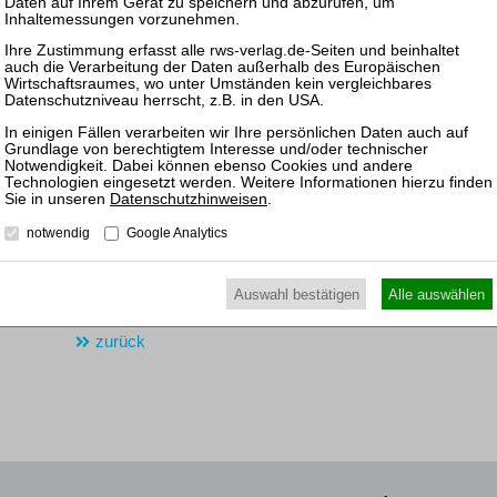
Berater der Gesellschafter der SATec
HEUKING:
Dr. Rainer Herschlein, LL.M. (Fordham University),
Dr. Emanuel Teichmann (beide Federführung, beide M&A), 
Fabian G. Gaffron,
Simon Pommer, LL.M. (beide Steuerrecht), beide Hambur
Michael Kreisler, LL.M. (Außenwirtschaftsrecht/FDI), Berli
Datenschutzhinweisen
.
Dr. Veronika Straub (Immobilienrecht),
notwendig
Google Analytics
Dr. Antonia Stein (Arbeitsrecht), alle Stuttgart,
Beatrice Stange, LL.M. (King’s College London), (Kartellre
Auswahl bestätigen
Alle auswählen
zurück