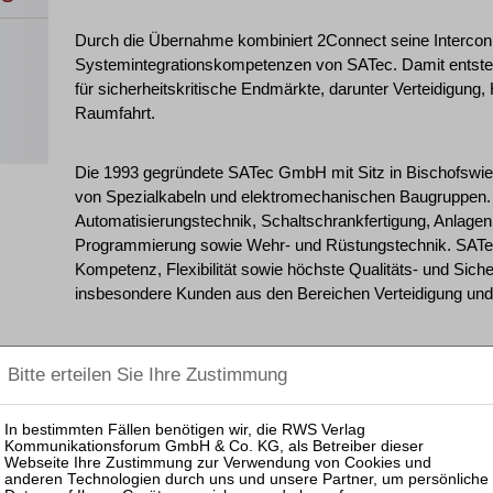
Durch die Übernahme kombiniert 2Connect seine Interconn
Systemintegrationskompetenzen von SATec. Damit entste
für sicherheitskritische Endmärkte, darunter Verteidigung, H
Raumfahrt.
Die 1993 gegründete SATec GmbH mit Sitz in Bischofswiese
von Spezialkabeln und elektromechanischen Baugruppen.
Automatisierungstechnik, Schaltschrankfertigung, Anlageni
Programmierung sowie Wehr- und Rüstungstechnik. SATec 
Kompetenz, Flexibilität sowie höchste Qualitäts- und Sich
insbesondere Kunden aus den Bereichen Verteidigung und i
2Connect wurde im Jahr 2000 in den Niederlanden gegründe
von kundenspezifischen High-Mix-/Low-Volume-Verbindungs
Anwendungen. Das Unternehmen entwickelt, konstruiert u
Interconnection-Lösungen für OEMs und ODMs. 2Connect b
Standorten in den Niederlanden, Deutschland, Rumänien,
seine Produkte in über 45 Ländern weltweit.