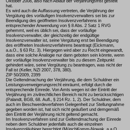
Oktober 2008, also nach Ablauf der Verjährungsfrist gestellt
hat.
Es wird auch die Auffassung vertreten, die Verjährung der
Vergütung des vorläufigen Insolvenzverwalters sei bis zur
Beendigung des geöffneten Insolvenzverfahrens in
entsprechender Anwendung von § 8 Abs. 2 Satz 1 RVG
gehemmt, weil es üblich sei, dass der vorläufige
Insolvenzverwalter, der gleichzeitig der endgültige
Insolvenzverwalter ist, seine Vergütung erst bei Beendigung
des eröffneten Insolvenzverfahrens beantragt (Eickmann,
a.a.O., § 63 Rz. 3). Hiergegen wird aber zu Recht eingewandt,
dass eine solche Analogie nur dann geboten sein könnte, wenn
der vorläufige Insolvenzverwalter bis zu diesem Zeitpunkt
gehindert wäre, seine Vergütung zu beantragen, was nicht der
Fall ist (Keller, NZI 2007, 378, 380).
ZIP 50/2009, 2399
Die Geltendmachung der Verjährung, die dem Schuldner ein
Leistungsverweigerungsrecht einräumt, erfolgt durch die
entsprechende Einrede. Von Amts wegen ist der Eintritt der
Verjährung im zivilrechtlichen Bereich nicht zu berücksichtigen
(Palandt, BGB, 68. Aufl., § 214 Rz. 1, 2). Der Schuldner, dem
auch im Beschwerdeverfahren Gelegenheit zur Stellungnahme
gegeben worden ist, hat sich nicht geäußert und demgemäß
den Eintritt der Verjährung nicht geltend gemacht.
Im Insolvenzverfahren sind zur Geltendmachung der Einrede
neben dem Schuldner jedenfalls auch die einzelnen
Insolvenzgläubiger berechtigt (MünchKomm-Nowak, a.a.O.,