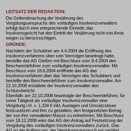
LEITSATZ DER REDAKTION:
Die Geltendmachung der Verjährung des
Vergütungsanspruchs des vorläufigen Insolvenzverwalters
erfolgt durch eine entsprechende Einrede; das
Insolvenzgericht hat den Eintritt der Verjährung nicht von Amts
wegen zu berücksichtigen.
GRÜNDE:
Nachdem der Schuldner am 4.4.2004 die Eröffnung des
Insolvenzverfahrens über sein Vermögen beantragt hatte,
bestellte das AG Gießen mit Beschluss vom 8.4.2004 den
Beschwerdeführer zum vorläufigen Insolvenzverwalter. Mit
Beschluss vom 18.6.2004 eröffnete das AG das
Insolvenzverfahren über das Vermögen des Schuldners und
bestellte den Beschwerdeführer zum Insolvenzverwalter. Am
22.10.2008 erstattete der Insolvenzverwalter den
Schlussbericht.
Ebenfalls am 22.10.2008 beantragte der Beschwerdeführer, für
seine Tätigkeit als vorläufiger Insolvenzverwalter eine
Vergütung i.H. v. 1.334 € inkl. Auslagen und Umsatzsteuer
festzusetzen und ihm zu gestatten, den festgesetzten Betrag
der von ihm verwalteten Masse zu entnehmen. Mit Beschluss
vom 18.12.2008 wies das AG den Antrag auf Festsetzung der
Vergütung des vorläufigen Insolvenzverwalters zurück. Das
AG ist der Auffassung, der Vergütungsanspruch sei verjährt.