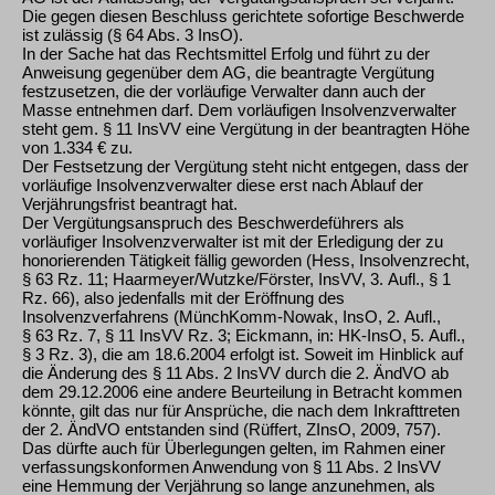
Die gegen diesen Beschluss gerichtete sofortige Beschwerde
ist zulässig (§ 64 Abs. 3 InsO).
In der Sache hat das Rechtsmittel Erfolg und führt zu der
Anweisung gegenüber dem AG, die beantragte Vergütung
festzusetzen, die der vorläufige Verwalter dann auch der
Masse entnehmen darf. Dem vorläufigen Insolvenzverwalter
steht gem. § 11 InsVV eine Vergütung in der beantragten Höhe
von 1.334 € zu.
Der Festsetzung der Vergütung steht nicht entgegen, dass der
vorläufige Insolvenzverwalter diese erst nach Ablauf der
Verjährungsfrist beantragt hat.
Der Vergütungsanspruch des Beschwerdeführers als
vorläufiger Insolvenzverwalter ist mit der Erledigung der zu
honorierenden Tätigkeit fällig geworden (Hess, Insolvenzrecht,
§ 63 Rz. 11; Haarmeyer/Wutzke/Förster, InsVV, 3. Aufl., § 1
Rz. 66), also jedenfalls mit der Eröffnung des
Insolvenzverfahrens (MünchKomm-Nowak, InsO, 2. Aufl.,
§ 63 Rz. 7, § 11 InsVV Rz. 3; Eickmann, in: HK-InsO, 5. Aufl.,
§ 3 Rz. 3), die am 18.6.2004 erfolgt ist. Soweit im Hinblick auf
die Änderung des § 11 Abs. 2 InsVV durch die 2. ÄndVO ab
dem 29.12.2006 eine andere Beurteilung in Betracht kommen
könnte, gilt das nur für Ansprüche, die nach dem Inkrafttreten
der 2. ÄndVO entstanden sind (Rüffert, ZInsO, 2009, 757).
Das dürfte auch für Überlegungen gelten, im Rahmen einer
verfassungskonformen Anwendung von § 11 Abs. 2 InsVV
eine Hemmung der Verjährung so lange anzunehmen, als