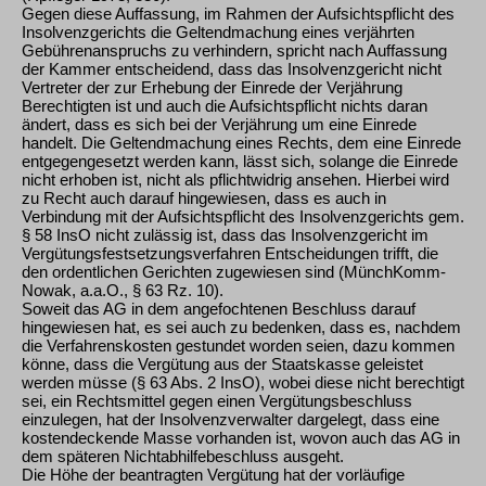
Gegen diese Auffassung, im Rahmen der Aufsichtspflicht des
Insolvenzgerichts die Geltendmachung eines verjährten
Gebührenanspruchs zu verhindern, spricht nach Auffassung
der Kammer entscheidend, dass das Insolvenzgericht nicht
Vertreter der zur Erhebung der Einrede der Verjährung
Berechtigten ist und auch die Aufsichtspflicht nichts daran
ändert, dass es sich bei der Verjährung um eine Einrede
handelt. Die Geltendmachung eines Rechts, dem eine Einrede
entgegengesetzt werden kann, lässt sich, solange die Einrede
nicht erhoben ist, nicht als pflichtwidrig ansehen. Hierbei wird
zu Recht auch darauf hingewiesen, dass es auch in
Verbindung mit der Aufsichtspflicht des Insolvenzgerichts gem.
§ 58 InsO nicht zulässig ist, dass das Insolvenzgericht im
Vergütungsfestsetzungsverfahren Entscheidungen trifft, die
den ordentlichen Gerichten zugewiesen sind (MünchKomm-
Nowak, a.a.O., § 63 Rz. 10).
Soweit das AG in dem angefochtenen Beschluss darauf
hingewiesen hat, es sei auch zu bedenken, dass es, nachdem
die Verfahrenskosten gestundet worden seien, dazu kommen
könne, dass die Vergütung aus der Staatskasse geleistet
werden müsse (§ 63 Abs. 2 InsO), wobei diese nicht berechtigt
sei, ein Rechtsmittel gegen einen Vergütungsbeschluss
einzulegen, hat der Insolvenzverwalter dargelegt, dass eine
kostendeckende Masse vorhanden ist, wovon auch das AG in
dem späteren Nichtabhilfebeschluss ausgeht.
Die Höhe der beantragten Vergütung hat der vorläufige