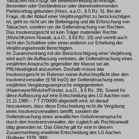
Tatsachen noch bzgl. der Beweiserhebung an Anträge,
Bestreiten oder Geständnisse oder übereinstimmenden
Parteivortrag gebunden (Hess, a.a.O., § 5 Rz. 5). Bei der
Frage, ob der Ablauf einer Verjährungsfrist zu berücksichtigen
ist, geht es nicht um die Beibringung und die Erforschung von
Tatsachen, sondern um die Geltendmachung von Rechten.
Das Insolvenzgericht ist kein Träger materieller Rechte
(MünchKomm-Nowak, a.a.O., § 63 Rz. 10) und vertritt auch
nicht den Schuldner oder einen anderen zur Erhebung der
Verjährungseinrede Berechtigten.
Im Zusammenhang mit der Berücksichtigung einer Verjährung
wird auch die Auffassung vertreten, die Geltendmachung eines
verjährten Anspruchs gegenüber der Masse sei als
Pflichtwidrigkeit anzusehen. Deshalb müsse das
Insolvenzgericht im Rahmen seiner Aufsichtspflicht über den
Insolvenzverwalter (§ 58 InsO) der Geltendmachung eines
verjährten Vergütungsanspruchs entgegentreten
(Haarmeyer/Wutzke/Förster, a.a.O., § 8 Rz. 39). Soweit für
diese Auffassung auf eine Entscheidung des LG Aachen vom
21.11.1980 – 7 T 2700/80 abgestellt wird, ist darauf
hinzuweisen, dass diese Entscheidung nicht die Vergütung
eines Insolvenzverwalters betrifft, sondern die
Geltendmachung eines anwaltlichen Gebührenanspruchs
durch den Insolvenzverwalter, der zugleich als Rechtsanwalt
tätig geworden ist. Das Gleiche gilt für eine in diesem
Zusammenhang erwähnte Entscheidung des LG Aachen
(Rpfleger 1978, 380).