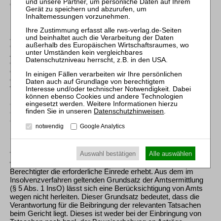
deshalb regelmäßig unmöglich ist, weil häufig die Anschriften
nicht feststehen oder feststellbar sind (Eickmann, a.a.O., § 64
Rz. 3; Haarmeyer/Wutzke/Förster, InsVV, 4. Aufl., § 8 Rz. 1
m.w.N.). Darüber hinaus sieht das Gesetz selbst keine
Zustellung des Vergütungsfestsetzungsbeschlusses an
einzelne Gläubiger vor, sondern der Beschluss ist gem. § 64
Abs. 2 InsO öffentlich bekannt zu machen und dem Verwalter,
dem Schuldner und, wenn ein Gläubigerausschuss bestellt ist,
den Mitgliedern des Ausschusses besonders zuzustellen. Bei
der Veröffentlichung sind die festgesetzten Beträge nicht zu
veröffentlichen; in der öffentlichen Bekanntmachung ist darauf
hinzuweisen, dass der vollständige Beschluss in der
Geschäftsstelle eingesehen werden kann. Auch diese im
Datenschutzhinweisen
.
Gesetz selbst verankerte Einschränkung des rechtlichen
Gehörs für einzelne Gläubiger spricht gegen die Notwendigkeit
notwendig
Google Analytics
ihrer Beteiligung vor einer Festsetzung
(Haarmeyer/Wutzke/Förster, a.a.O., § 8 Rz. 1).
Die Kammer ist der Auffassung, dass der Ablauf der
Auswahl bestätigen
Alle auswählen
Verjährungsfrist nicht von dem Insolvenzgericht von Amts
wegen berücksichtigt werden darf, wenn kein dazu
Berechtigter die erforderliche Einrede erhebt. Aus dem im
Insolvenzverfahren geltenden Grundsatz der Amtsermittlung
(§ 5 Abs. 1 InsO) lässt sich eine Berücksichtigung von Amts
wegen nicht herleiten. Dieser Grundsatz bedeutet, dass die
Verantwortung für die Beibringung der relevanten Tatsachen
beim Gericht liegt. Dieses ist weder bei der Einbringung von