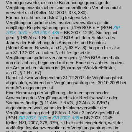
Vermögenswerte, die in die Berechnungsgrundlage der
Vergütung einzubeziehen sind, im eröffneten Verfahren nicht
verwertet sind (Keller, NZI 2007, 378, 380).
Für noch nicht bestandskräftig festgesetzte
Vergütungsansprüche des Insolvenzverwalters gilt die
dreijährige Regelverjährung gem. § 195 BGB n.F. (BGH
ZIP
2007, 1070
=
ZVI 2007, 438
= BB 2007, 1245). Sie beginnt
gem. § 199 Abs. 1 Nr. 1 und 2 BGB mit dem Schluss des
Jahres der Entstehung des Anspruchs und Kenntnis
(MünchKomm-Nowak, a.a.O., § 63 Rz. 8), begann hier also
am 31.12.2004 zu laufen. Nicht festgesetzte
Vergütungsansprüche verjähren gem. § 195 BGB innerhalb
von drei Jahren, beginnend mit dem Ende des Jahres, in dem
der Anspruch entstanden ist (Haarmeyer/Wutzke/Förster,
a.a.O., § 1 Rz. 67).
Damit ist zwar vorliegend am 31.12.2007 die Verjährungsfrist
abgelaufen, während der Vergütungsantrag erst 30.10.2008 bei
dem AG eingegangen ist.
Eine Hemmung der Verjährung, die in entsprechender
Anwendung des Vergütungsrechts für Rechtsanwälte oder
Sachverständige (§ 11 Abs. 7 RVG, § 2 Abs. 3 JVEG)
angenommen wird, wenn der Insolvenzverwalter den
Vergütungsantrag nach § 8 Abs. 1 Satz 3 InsVV gestellt hat
(BGH
ZIP 2007, 1070
=
ZVI 2007, 438
= BB 2007, 1245;
Keller, NZI, 2007, 378, 379), ist hier nicht eingetreten, weil der
vorläufige Insolvenzverwalter den Vergütungsantrag erst im