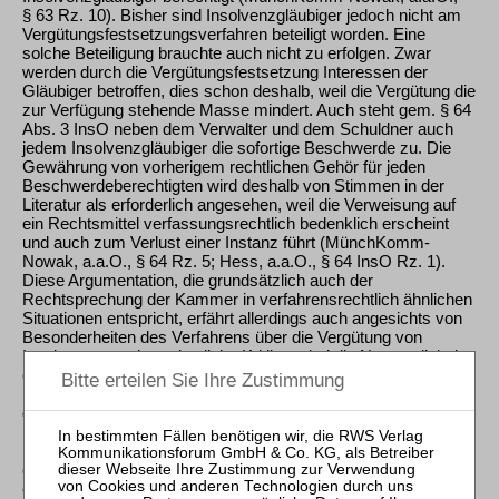
§ 63 Rz. 10). Bisher sind Insolvenzgläubiger jedoch nicht am
Vergütungsfestsetzungsverfahren beteiligt worden. Eine
solche Beteiligung brauchte auch nicht zu erfolgen. Zwar
werden durch die Vergütungsfestsetzung Interessen der
Gläubiger betroffen, dies schon deshalb, weil die Vergütung die
zur Verfügung stehende Masse mindert. Auch steht gem. § 64
Abs. 3 InsO neben dem Verwalter und dem Schuldner auch
jedem Insolvenzgläubiger die sofortige Beschwerde zu. Die
Gewährung von vorherigem rechtlichen Gehör für jeden
Beschwerdeberechtigten wird deshalb von Stimmen in der
Literatur als erforderlich angesehen, weil die Verweisung auf
ein Rechtsmittel verfassungsrechtlich bedenklich erscheint
und auch zum Verlust einer Instanz führt (MünchKomm-
Nowak, a.a.O., § 64 Rz. 5; Hess, a.a.O., § 64 InsO Rz. 1).
Diese Argumentation, die grundsätzlich auch der
Rechtsprechung der Kammer in verfahrensrechtlich ähnlichen
Situationen entspricht, erfährt allerdings auch angesichts von
Besonderheiten des Verfahrens über die Vergütung von
Insolvenzverwaltern deutliche Kritik, wobei die Notwendigkeit
einer vorherigen Gläubigerbeteiligung verneint wird. Die
Kammer folgt dieser wohl überwiegenden Auffassung. Es wird
darauf verwiesen, dass der Anspruch auf Gewährung
rechtlichen Gehörs zurücktritt, wenn sich aus den
Besonderheiten des Verfahrens die zwingende Notwendigkeit
ergibt (BVerwGE 9, 89), und dass sich eine solche daraus
ergibt, dass die Anhörung der Vielzahl der Gläubiger schon