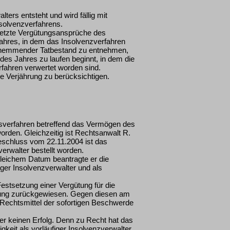
ers entsteht und wird fällig mit
nsolvenzverfahrens.
gesetzte Vergütungsansprüche des
Jahres, in dem das Insolvenzverfahren
ngshemmender Tatbestand zu entnehmen,
 des Jahres zu laufen beginnt, in dem die
fahren verwertet worden sind.
ie Verjährung zu berücksichtigen.
gsverfahren betreffend das Vermögen des
rden. Gleichzeitig ist Rechtsanwalt R.
Beschluss vom 22.11.2004 ist das
erwalter bestellt worden.
gleichem Datum beantragte er die
iger Insolvenzverwalter und als
estsetzung einer Vergütung für die
ährung zurückgewiesen. Gegen diesen am
 Rechtsmittel der sofortigen Beschwerde
ber keinen Erfolg. Denn zu Recht hat das
gkeit als vorläufiger Insolvenzverwalter