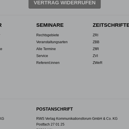
VERTRAG WIDERRUFEN
R
SEMINARE
ZEITSCHRIFT
r
Rechtsgebiete
ZRI
Veranstaltungsarten
ZBB
te
Alle Termine
ZfIR
Service
ZVI
Referent:innen
ZWeR
POSTANSCHRIFT
 KG
RWS Verlag Kommunikationsforum GmbH & Co. KG
Postfach 27 01 25