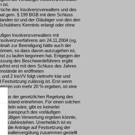
 ist.
sprüche des Insolvenzverwalters und des
st hat gem. § 199 BGB mit dem Schluss
tanden ist und der Gläubiger von den den
huldners Kenntnis erlangt oder ohne
ufigen Insolvenzverwalters mit
Insolvenzverfahrens am 24.11.2004 (vg.
itnah zur Beendigung hätte auch der
können, so dass davon auszugehen ist,
ist zu laufen begonnen hat. Entgegen der
fassung des Beschwerdeführers ergibt
gsfrist erst mit dem Schluss des Jahres
enstände im eröffneten
 und 2 InsVV folgt vielmehr klar und
d Festsetzung zulässig ist. Erst wenn
renzen von mehr 20 % ergeben, ist eine
ch aus der gesetzlichen Regelung des
Tatbestand entnehmen. Für einen solchen
itteln wäre, gibt es keinerlei
ütungsanspruch des vorläufigen
endgültigen Verwertung ergeben könnte,
 kann dahinstehen. Unerheblich ist es
dass die Anträge auf Festsetzung der
nzverwaltervergütung zusammen gestellt