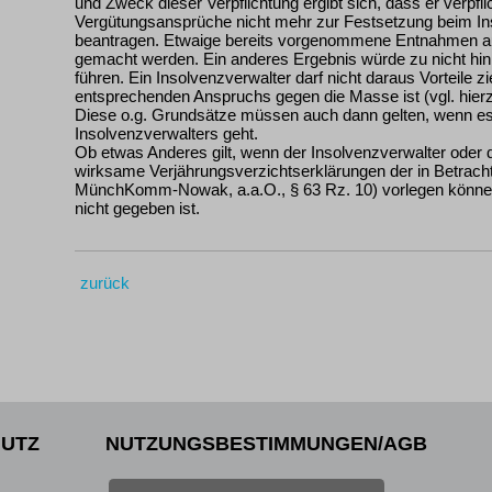
und Zweck dieser Verpflichtung ergibt sich, dass er verpflic
Vergütungsansprüche nicht mehr zur Festsetzung beim In
beantragen. Etwaige bereits vorgenommene Entnahmen a
gemacht werden. Ein anderes Ergebnis würde zu nicht h
führen. Ein Insolvenzverwalter darf nicht daraus Vorteile 
entsprechenden Anspruchs gegen die Masse ist (vgl. hie
Diese o.g. Grundsätze müssen auch dann gelten, wenn es
Insolvenzverwalters geht.
Ob etwas Anderes gilt, wenn der Insolvenzverwalter oder d
wirksame Verjährungsverzichtserklärungen der in Betrac
MünchKomm-Nowak, a.a.O., § 63 Rz. 10) vorlegen können,
nicht gegeben ist.
zurück
UTZ
NUTZUNGSBESTIMMUNGEN/AGB