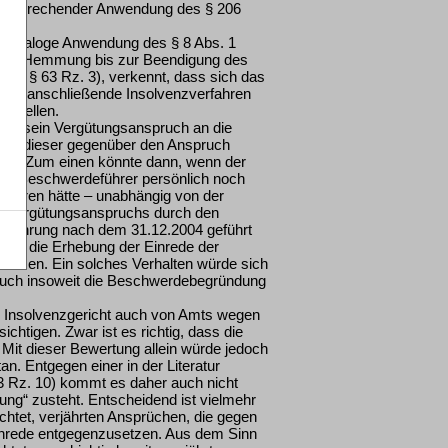
entsprechender Anwendung des § 206
ne analoge Anwendung des § 8 Abs. 1
 eine Hemmung bis zur Beendigung des
l., § 63 Rz. 3), verkennt, dass sich das
nden anschließende Insolvenzverfahren
arstellen.
ass sein Vergütungsanspruch an die
lter dieser gegenüber den Anspruch
habe. Zum einen könnte dann, wenn der
 der Beschwerdeführer persönlich noch
anderen hätte – unabhängig von der
es Vergütungsanspruchs durch den
Verjährung nach dem 31.12.2004 geführt
 auf die Erhebung der Einrede der
gewesen. Ein solches Verhalten würde sich
s auch insoweit die Beschwerdebegründung
 Insolvenzgericht auch von Amts wegen
sichtigen. Zwar ist es richtig, dass die
 Mit dieser Bewertung allein würde jedoch
. Entgegen einer in der Literatur
 Rz. 10) kommt es daher auch nicht
ung“ zusteht. Entscheidend ist vielmehr
ichtet, verjährten Ansprüchen, die gegen
inrede entgegenzusetzen. Aus dem Sinn