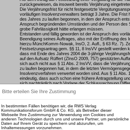
zurückgewiesen, da insoweit bereits Verjährung eingetreten
Die Verjährungsfrist für nicht festgesetzte Vergütungsan
vorläufigen Insolvenzverwalters beträgt 3 Jahre. Die Fri
des Jahres zu laufen begonnen, in dem der Anspruch ents
Anspruch begründenden Umständen und der Person des Sc
grobe Fahrlässigkeit hätte erlangen müssen.
Entstanden und fällig geworden ist der Anspruch des vorlä
Beendigung seines Auftrages, also mit der Eröffnung des 
hierzu MünchKomm-Nowak, InsO, 2. Aufl., § 63 Rz. 7). Ze
Festsetzungsantrag gem. §§ 11, 8 InsVV gestellt werden 
dass mit Ende des Jahres 2004 die 3-jährige Verjährungsfr
auf den Aufsatz Rüffert (ZInsO 2009, 757) gestützten Auf
sich auch nicht aus § 11 Abs. 2 InsVV, dass die Verjährun
zu laufen begonnen hat, in dem die letzten Vermögensgeg
Insolvenzverfahren verwertet worden sind. Aus § 11 Abs. 1
eindeutig, dass auch schon eine frühere Antragstellung un
sich nachträglich nach Vorlage der Schlussrechnung Diffe
Änderung der früheren Festsetzung zulässig.
Entgegen der Auffassung des Beschwerdeführers lässt si
§ 11 Abs. 2 InsVV auch nicht ein verjährungshemmender 
Willen des Gesetzgebers, der im Wege der Auslegung zu erm
Anhaltspunkte. Ob für einen möglichen zusätzlichen Verg
Insolvenzverwalters, der sich unter Umständen nach der 
ein anderer Beginn der Verjährungsfrist zu bestimmen ist,
auch, dass es in der Praxis zumindest nicht unüblich ist, 
vorläufigen Insolvenzverwaltervergütung und der Insolve