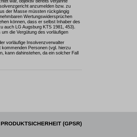
htet war, objektiv bereits verjährte
solvenzgericht anzumelden bzw. zu
us der Masse müssten rückgängig
innehmbaren Wertungswidersprüchen
ziehen können, dass er selbst Inhaber des
rzu auch LG Augsburg KTS 1981, 453).
 um die Vergütung des vorläufigen
er vorläufige Insolvenzverwalter
ht kommenden Personen (vgl. hierzu
 kann dahinstehen, da ein solcher Fall
PRODUKTSICHERHEIT (GPSR)