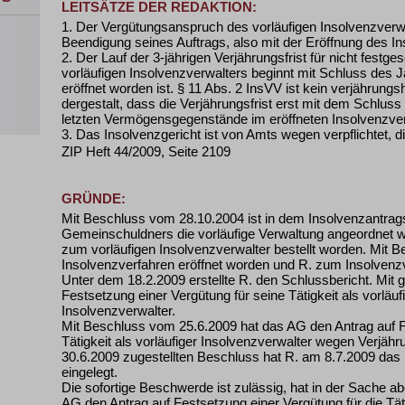
LEITSÄTZE DER REDAKTION:
1. Der Vergütungsanspruch des vorläufigen Insolvenzverwalt
Beendigung seines Auftrags, also mit der Eröffnung des I
2. Der Lauf der 3-jährigen Verjährungsfrist für nicht fest
vorläufigen Insolvenzverwalters beginnt mit Schluss des 
eröffnet worden ist. § 11 Abs. 2 InsVV ist kein verjähru
dergestalt, dass die Verjährungsfrist erst mit dem Schluss
letzten Vermögensgegenstände im eröffneten Insolvenzver
3. Das Insolvenzgericht ist von Amts wegen verpflichtet, d
ZIP Heft 44/2009, Seite 2109
GRÜNDE:
Mit Beschluss vom 28.10.2004 ist in dem Insolvenzantra
Gemeinschuldners die vorläufige Verwaltung angeordnet wo
zum vorläufigen Insolvenzverwalter bestellt worden. Mit 
Insolvenzverfahren eröffnet worden und R. zum Insolvenzv
Unter dem 18.2.2009 erstellte R. den Schlussbericht. Mit 
Festsetzung einer Vergütung für seine Tätigkeit als vorläuf
Insolvenzverwalter.
Mit Beschluss vom 25.6.2009 hat das AG den Antrag auf F
Tätigkeit als vorläufiger Insolvenzverwalter wegen Verj
30.6.2009 zugestellten Beschluss hat R. am 8.7.2009 das
eingelegt.
Die sofortige Beschwerde ist zulässig, hat in der Sache a
AG den Antrag auf Festsetzung einer Vergütung für die Täti