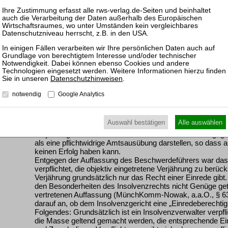
werden. Ein allgemeiner Hemmungstatbestand – etwa in 
BGB – kann daraus nicht hergeleitet werden.
Schließlich lässt sich eine Hemmung auch nicht durch ei
Satz 1 RVG begründen. Die gegenteilige Auffassung, die
Gesamtverfahrens annimmt (Eickmann, in: HK- InsO, 5. Auf
Insolvenzantragsverfahren und das sich nur unter Umstä
als eigenständige und klar zu unterscheidende Verfahren d
Ohne Erfolg macht der Beschwerdeführer auch geltend, d
Sozietät S. abgetreten worden sei und der Insolvenzverwa
Datenschutzhinweisen
.
anerkannt und auf die Einrede der Verjährung verzichtet 
Anspruch tatsächlich abgetreten war, zweifelhaft sein, ob
notwendig
Google Analytics
zur Stellung eines Festsetzungsantrags befugt war. Zum 
Zulässigkeit und Wirksamkeit eines „Anerkenntnisses“ d
Insolvenzverwalter – dies nicht zu einem Neubeginn der 
Auswahl bestätigen
Alle auswählen
(§ 212 Abs. 1 Nr. 1 BGB). Zu einem umfassenden Verzicht
Verjährung wäre der Insolvenzverwalter nicht berechtigt 
als eine pflichtwidrige Amtsausübung darstellen, so das
keinen Erfolg haben kann.
Entgegen der Auffassung des Beschwerdeführers war das
verpflichtet, die objektiv eingetretene Verjährung zu berück
Verjährung grundsätzlich nur das Recht einer Einrede gibt.
den Besonderheiten des Insolvenzrechts nicht Genüge getan
vertretenen Auffassung (MünchKomm-Nowak, a.a.O., § 63
darauf an, ob dem Insolvenzgericht eine „Einredeberechtig
Folgendes: Grundsätzlich ist ein Insolvenzverwalter verpfl
die Masse geltend gemacht werden, die entsprechende E