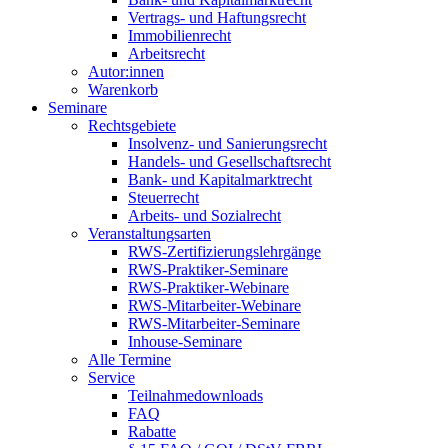
Vertrags- und Haftungsrecht
Immobilienrecht
Arbeitsrecht
Autor:innen
Warenkorb
Seminare
Rechtsgebiete
Insolvenz- und Sanierungsrecht
Handels- und Gesellschaftsrecht
Bank- und Kapitalmarktrecht
Steuerrecht
Arbeits- und Sozialrecht
Veranstaltungsarten
RWS-Zertifizierungslehrgänge
RWS-Praktiker-Seminare
RWS-Praktiker-Webinare
RWS-Mitarbeiter-Webinare
RWS-Mitarbeiter-Seminare
Inhouse-Seminare
Alle Termine
Service
Teilnahmedownloads
FAQ
Rabatte