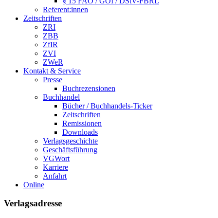
§ 15 FAO / GOI / DStV-FBRL
Referent:innen
Zeitschriften
ZRI
ZBB
ZfIR
ZVI
ZWeR
Kontakt & Service
Presse
Buchrezensionen
Buchhandel
Bücher / Buchhandels-Ticker
Zeitschriften
Remissionen
Downloads
Verlagsgeschichte
Geschäftsführung
VGWort
Karriere
Anfahrt
Online
Verlagsadresse