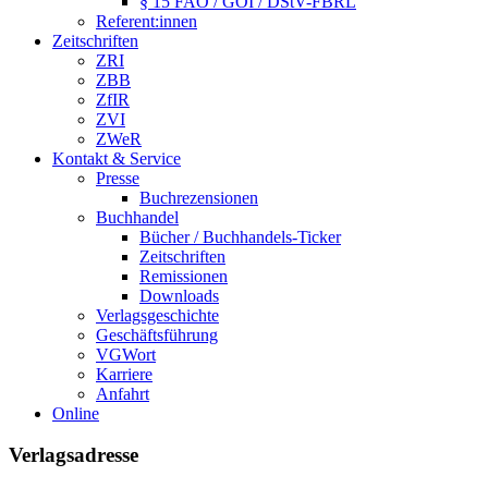
§ 15 FAO / GOI / DStV-FBRL
Referent:innen
Zeitschriften
ZRI
ZBB
ZfIR
ZVI
ZWeR
Kontakt & Service
Presse
Buchrezensionen
Buchhandel
Bücher / Buchhandels-Ticker
Zeitschriften
Remissionen
Downloads
Verlagsgeschichte
Geschäftsführung
VGWort
Karriere
Anfahrt
Online
Verlagsadresse