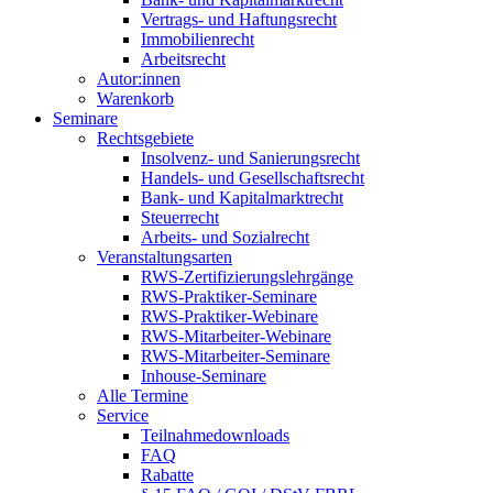
Vertrags- und Haftungsrecht
Immobilienrecht
Arbeitsrecht
Autor:innen
Warenkorb
Seminare
Rechtsgebiete
Insolvenz- und Sanierungsrecht
Handels- und Gesellschaftsrecht
Bank- und Kapitalmarktrecht
Steuerrecht
Arbeits- und Sozialrecht
Veranstaltungsarten
RWS-Zertifizierungslehrgänge
RWS-Praktiker-Seminare
RWS-Praktiker-Webinare
RWS-Mitarbeiter-Webinare
RWS-Mitarbeiter-Seminare
Inhouse-Seminare
Alle Termine
Service
Teilnahmedownloads
FAQ
Rabatte