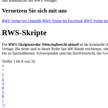
und Handbücher des RWS Verlages.
Vernetzen Sie sich mit uns
RWS Verlag bei LinkedIn
RWS Verlag bei Facebook
RWS Verlag bei
RWS-Skripte
Die
RWS-Skriptenreihe
Wirtschaftsrecht aktuell
ist die Keimzelle 
Verlags. Bis heute sind in dieser Reihe fast 400 Bände erschienen, of
hin zu Spezialthemen. Schwerpunkte sind das Insolvenzrecht, das Ges
Treffer 1 bis 8 von 56
|<
<
1
2
3
4
5
6
>
>|