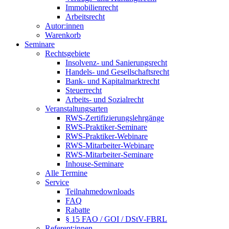
Immobilienrecht
Arbeitsrecht
Autor:innen
Warenkorb
Seminare
Rechtsgebiete
Insolvenz- und Sanierungsrecht
Handels- und Gesellschaftsrecht
Bank- und Kapitalmarktrecht
Steuerrecht
Arbeits- und Sozialrecht
Veranstaltungsarten
RWS-Zertifizierungslehrgänge
RWS-Praktiker-Seminare
RWS-Praktiker-Webinare
RWS-Mitarbeiter-Webinare
RWS-Mitarbeiter-Seminare
Inhouse-Seminare
Alle Termine
Service
Teilnahmedownloads
FAQ
Rabatte
§ 15 FAO / GOI / DStV-FBRL
Referent:innen