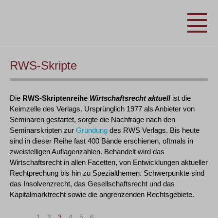
RWS-Skripte
Die
RWS-Skriptenreihe
Wirtschaftsrecht aktuell
ist die
Keimzelle des Verlags. Ursprünglich 1977 als Anbieter von
Seminaren gestartet, sorgte die Nachfrage nach den
Seminarskripten zur
Gründung
des RWS Verlags. Bis heute
sind in dieser Reihe fast 400 Bände erschienen, oftmals in
zweistelligen Auflagenzahlen. Behandelt wird das
Wirtschaftsrecht in allen Facetten, von Entwicklungen aktueller
Rechtprechung bis hin zu Spezialthemen. Schwerpunkte sind
das Insolvenzrecht, das Gesellschaftsrecht und das
Kapitalmarktrecht sowie die angrenzenden Rechtsgebiete.
|<
<
1
2
3
4
5
6
>
>|