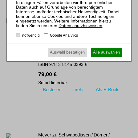
Litten
Datenschutzhinweisen
.
Kapitalmarktrecht
notwendig
Google Analytics
Das Recht der Finanzinstrumente
RWS-Skript 393
1. Aufl. 2022
Auswahl bestätigen
Alle auswählen
Brosch. 452 Seiten
RWS Verlag, Köln
ISBN 978-3-8145-0393-6
79,00 €
Sofort lieferbar
Bestellen
mehr
Als E-Book
Meyer zu Schwabedissen / Dörner /