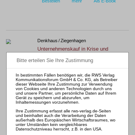
Bestellen
mehr
Als E-Book
Denkhaus / Ziegenhagen
Unternehmenskauf in Krise und
Insolvenz
RWS-Skript 351
4., neu bearb. Aufl. 2022
Brosch. 432 Seiten
RWS Verlag, Köln
ISBN 978-3-8145-2351-4
72,00 €
Sofort lieferbar
Bestellen
mehr
Als E-Book