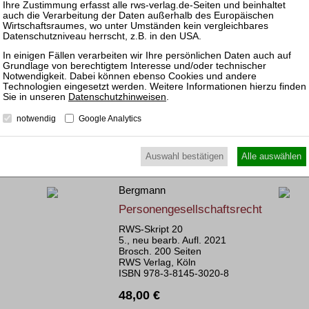
RWS Verlag, Köln
ISBN 978-3-8145-9030-1
98,00 €
Sofort lieferbar
Bestellen
mehr
Als E-Book
Datenschutzhinweisen
.
notwendig
Google Analytics
Auswahl bestätigen
Alle auswählen
Bergmann
Personengesellschaftsrecht
RWS-Skript 20
5., neu bearb. Aufl. 2021
Brosch. 200 Seiten
RWS Verlag, Köln
ISBN 978-3-8145-3020-8
48,00 €