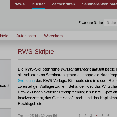
News
Bücher
Zeitschriften
Seminare/Webinar
Erweiterte Suche
biete
Autor:innen
Warenkorb
RWS-Skripte
Die
RWS-Skriptenreihe
Wirtschaftsrecht aktuell
ist die
als Anbieter von Seminaren gestartet, sorgte die Nachfra
Gründung
des RWS Verlags. Bis heute sind in dieser Reih
das 2.
zweistelligen Auflagenzahlen. Behandelt wird das Wirtschaf
Entwicklungen aktueller Rechtprechung bis hin zu Spezia
Insolvenzrecht, das Gesellschaftsrecht und das Kapitalm
Rechtsgebiete.
Treffer 25 bis 32 von 56
|<
<
1
2
3
4
5
6
>