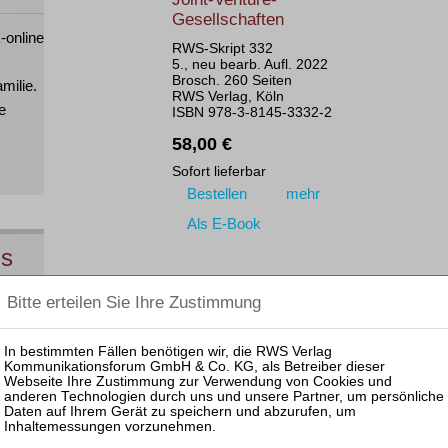
Gesellschaften
-online
RWS-Skript 332
5., neu bearb. Aufl. 2022
Brosch. 260 Seiten
milie.
RWS Verlag, Köln
e
ISBN 978-3-8145-3332-2
58,00 €
Sofort lieferbar
Bestellen
mehr
Als E-Book
ns
Servatius (Hrsg.)
Corporate Litigation
RWS-Skript 385
2., neu bearb. Aufl. 2021
Brosch. 682 Seiten