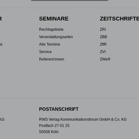
R
SEMINARE
ZEITSCHRIFT
r
Rechtsgebiete
ZRI
Veranstaltungsarten
ZBB
te
Alle Termine
ZfIR
Service
ZVI
Referent:innen
ZWeR
POSTANSCHRIFT
 KG
RWS Verlag Kommunikationsforum GmbH & Co. KG
Postfach 27 01 25
50508 Köln