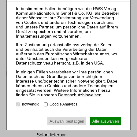
78,00 €
Sofort lieferbar
mehr
Großfeld† / Egger / Tönnes†
Recht der
Unternehmensbewertung
Datenschutzhinweisen
.
RWS-Skript 359
9., neu bearb. Aufl. 2020
notwendig
Google Analytics
Brosch. 478 Seiten
RWS Verlag, Köln
ISBN 978-3-8145-7559-9
Auswahl bestätigen
Alle auswählen
80,00 €
Sofort lieferbar