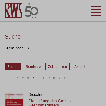
Suche
Suche nach
Bücher
Seminare
Zeitschriften
Aktuell
«
<
1
2
3
4
5
6
7
8
9
10
>
»
Drescher
Die Haftung des GmbH-
Geschäftsführers