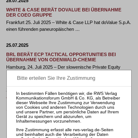
28.07.2025
WHITE & CASE BERÄT DOVALUE BEI ÜBERNAHME
DER COEO GRUPPE
Frankfurt 25. Juli 2025 – White & Case LLP hat doValue S.p.A.
einen führenden paneuropäischen …
25.07.2025
BRL BERÄT ECP TACTICAL OPPORTUNITIES BEI
ÜBERNAHME VON ODENWALD-CHEMIE
Hamburg, 24. Juli 2025 – Der slowenische Private Equity
Fonds ECP Tactical Opportunities hat zum …
25.07.2025
WHITE & CASE PARTNER DR. SVEN-HOLGER UNDRITZ
BEGLEITET M&A-PROZESS BEI HERMES
SCHLEIFMITTEL IM VORLÄUFIGEN
INSOLVENZVERFAHREN
Hamburg, 24. Juli 2025 – White & Case Partner Dr. Sven-
Holger Undritz begleitet den M&A Prozess …