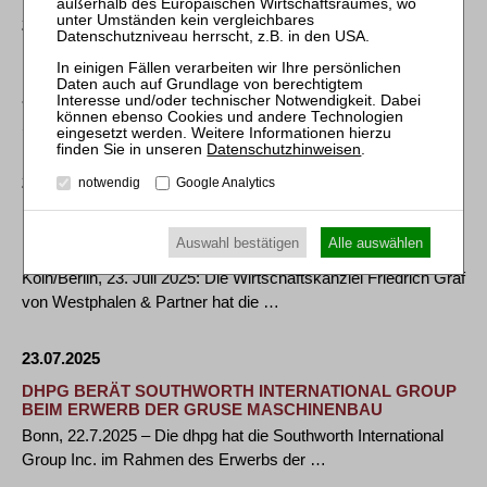
25.07.2025
DEUTSCHES FILIALNETZ DER EUROPÄISCHEN
HANDELSGRUPPE PEPCO WIRD NEU AUFGESTELLT
• Pepco Germany GmbH plant Restrukturierung im
Schutzschirmverfahren, um Kundenbedürfnisse besser …
Datenschutzhinweisen
.
24.07.2025
notwendig
Google Analytics
FGVW BERÄT HERITAGE B BEIM VERKAUF IHRER
MEHRHEITSBETEILIGUNG AM
Auswahl bestätigen
Alle auswählen
EDELSTAHLGERÄTEHERSTELLER KEK
Köln/Berlin, 23. Juli 2025: Die Wirtschaftskanzlei Friedrich Graf
von Westphalen & Partner hat die …
23.07.2025
DHPG BERÄT SOUTHWORTH INTERNATIONAL GROUP
BEIM ERWERB DER GRUSE MASCHINENBAU
Bonn, 22.7.2025 – Die dhpg hat die Southworth International
Group Inc. im Rahmen des Erwerbs der …