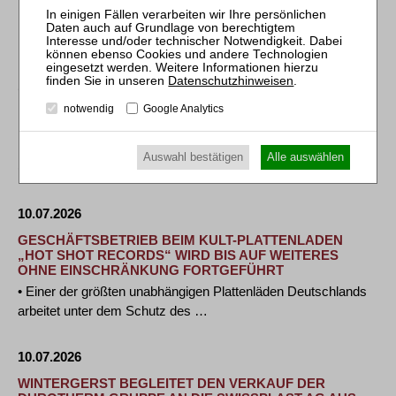
Hamburg, 10. Juli 2026. Rechtsanwalt Philip Konen von der
PLUTA Rechtsanwalts GmbH hat die …
Datenschutzhinweisen
.
10.07.2026
notwendig
Google Analytics
MILBANK BERÄT SCHÜLKE BEI DEBÜT TERM LOAN B-
FINANZIERUNG
Frankfurt, 10. Juli 2026. Milbank LLP hat Schülke & Mayr
Auswahl bestätigen
Alle auswählen
(„schülke“) bei seiner erfolgreichen …
10.07.2026
GESCHÄFTSBETRIEB BEIM KULT-PLATTENLADEN
„HOT SHOT RECORDS“ WIRD BIS AUF WEITERES
OHNE EINSCHRÄNKUNG FORTGEFÜHRT
• Einer der größten unabhängigen Plattenläden Deutschlands
arbeitet unter dem Schutz des …
10.07.2026
WINTERGERST BEGLEITET DEN VERKAUF DER