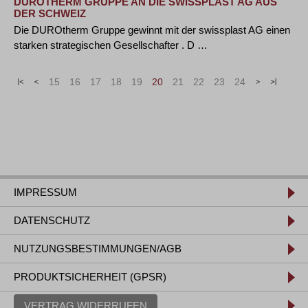
DUROTHERM GRUPPE AN DIE SWISSPLAST AG AUS
DER SCHWEIZ
Die DUROtherm Gruppe gewinnt mit der swissplast AG einen
starken strategischen Gesellschafter . D …
«
<
15
16
17
18
19
20
21
22
23
24
>
»
IMPRESSUM
DATENSCHUTZ
NUTZUNGSBESTIMMUNGEN/AGB
PRODUKTSICHERHEIT (GPSR)
VERTRAG WIDERRUFEN