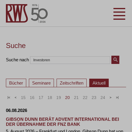
Suche
Suche nach
Bücher
Seminare
Zeitschriften
Aktuell
«
<
15
16
17
18
19
20
21
22
23
24
>
»
06.08.2026
GIBSON DUNN BERÄT ADVENT INTERNATIONAL BEI
DER ÜBERNAHME DER FNZ BANK
5. August 2026 – Frankfurt und London. Gibson Dunn hat von