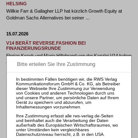
HELSING
Willkie Farr & Gallagher LLP hat kürzlich Growth Equity at
Goldman Sachs Alternatives bei seiner …
15.07.2026
V14 BERÄT REVERSE.FASHION BEI
FINANZIERUNGSRUNDE
Florian Kozok und Marie Hillebrand von der Kanzlei V14 haben
das Berliner KI-Unternehmen …
14.07.2026
LATHAM & WATKINS BERÄT BEI PRIVATPLATZIERUNG
UND PARTIELLEM RÜCKKAUFANGEBOT VON MAHLE
Capital Markets-/Corporate Finance-Teams begleiten
Placement Agents, Dealer Manager und …
13.07.2026
PLUTA ANWALT KONEN SUCHT NEUEN BETREIBER
FÜR DAS HAMBURGER RESTAURANT TAMTAM