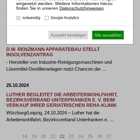
INVESTORENSUCHE FÜR BLECH- &
Datenschutzhinweisen
.
STAHLVERARBEITER JOHANN LUNG GESTARTET
Strukturierter Bieterprozess im Auftrag des vorläufigen
notwendig
Google Analytics
Insolvenzverwalters Jens Lieser Kottenheim, …
Auswahl bestätigen
Alle auswählen
29.10.2024
D.W. RENZMANN APPARATEBAU STELLT
INSOLVENZANTRAG
- Hersteller von Industrie-Reinigungsmaschinen und
Lösemittel-Destillieranlagen nutzt Chancen der …
25.10.2024
LUTHER BEGLEITET DIE ARBEITERWOHLFAHRT,
BEZIRKSVERBAND UNTERFRANKEN E. V. BEIM
VERKAUF IHRER GERIATRISCHEN REHA-KLINIK
Würzburg/Leipzig, 24.10.2024 – Luther hat die
Arbeiterwohlfahrt, Bezirksverband Unterfranken e. …
«
<
18
19
20
21
22
23
24
25
26
27
>
»