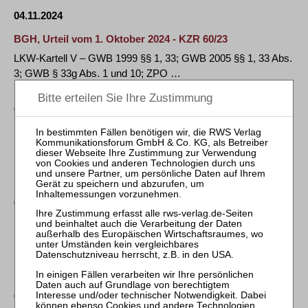
04.11.2024
BGH, Urteil vom 1. Oktober 2024 - KZR 60/23
LKW-Kartell V – GWB 1999 §§ 1, 33; GWB 2005 §§ 1, 33 Abs.
3; GWB § 33g Abs. 1 und 10; ZPO …
04.11.2024
BGH, Urteil vom 8. Oktober 2024 - VI ZR 250/22
BGB § 842, StVG § 11 – Der Geschädigte kann einen adäquat
kausal unfallbedingten und nach …
04.11.2024
BGH, Urteil vom 23. Oktober 2024 - I ZR 112/23
Manhattan Bridge – UrhG § 15 Abs. 1 Nr. 1, Abs. 2 Satz 1,
Satz 2 Nr. 2, § 16, § 19a; …
04.11.2024