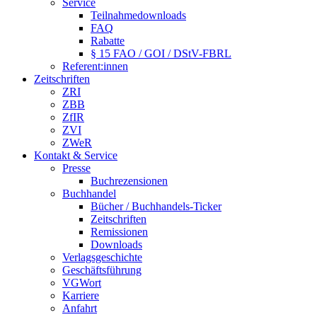
Service
Teilnahmedownloads
FAQ
Rabatte
§ 15 FAO / GOI / DStV-FBRL
Referent:innen
Zeitschriften
ZRI
ZBB
ZfIR
ZVI
ZWeR
Kontakt & Service
Presse
Buchrezensionen
Buchhandel
Bücher / Buchhandels-Ticker
Zeitschriften
Remissionen
Downloads
Verlagsgeschichte
Geschäftsführung
VGWort
Karriere
Anfahrt