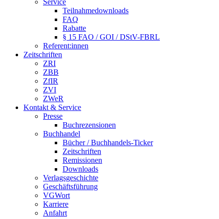
Service
Teilnahmedownloads
FAQ
Rabatte
§ 15 FAO / GOI / DStV-FBRL
Referent:innen
Zeitschriften
ZRI
ZBB
ZfIR
ZVI
ZWeR
Kontakt & Service
Presse
Buchrezensionen
Buchhandel
Bücher / Buchhandels-Ticker
Zeitschriften
Remissionen
Downloads
Verlagsgeschichte
Geschäftsführung
VGWort
Karriere
Anfahrt