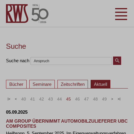
Suche
Suche nach
Bücher
Seminare
Zeitschriften
Aktuell
«
<
40
41
42
43
44
45
46
47
48
49
>
»
05.09.2025
AM GROUP ÜBERNIMMT AUTOMOBILZULIEFERER UBC
COMPOSITES
Heilbronn, 5. September 2025. Im Eigenverwaltungsverfahren