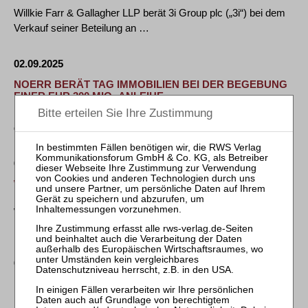
Willkie Farr & Gallagher LLP berät 3i Group plc („3i“) bei dem
Verkauf seiner Beteilung an …
02.09.2025
NOERR BERÄT TAG IMMOBILIEN BEI DER BEGEBUNG
EINER EUR 300 MIO.-ANLEIHE
Noerr hat mit einem Team um Dr. Julian Schulze De la Cruz
die TAG Immobilien AG („TAG“) bei der …
02.09.2025
WFW VERSTÄRKT DEUTSCHE
INFRASTRUKTURPRAXIS MIT JÖRN FINGERHUTH
Watson Farley & Williams (“WFW”) baut die deutsche
Infrastrukturpraxis weiter aus: Mit Jörn …
02.09.2025
BGH, Beschluss vom 8. Juli 2025 - 3 StR 192/25
IRG § 83a Abs. 1 Nr. 5; RbEuHb Art. 8 Abs. 1 Buchst. e – Bei