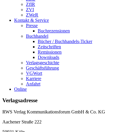
ZfIR
ZVI
ZWeR
Kontakt & Service
Presse
Buchrezensionen
Buchhandel
Bücher / Buchhandels-Ticker
Zeitschriften
Remissionen
Downloads
Verlagsgeschichte
Geschäftsführung
VGWort
Karriere
Anfahrt
Online
Verlagsadresse
RWS Verlag Kommunikationsforum GmbH & Co. KG
Aachener Straße 222
50931 Köln