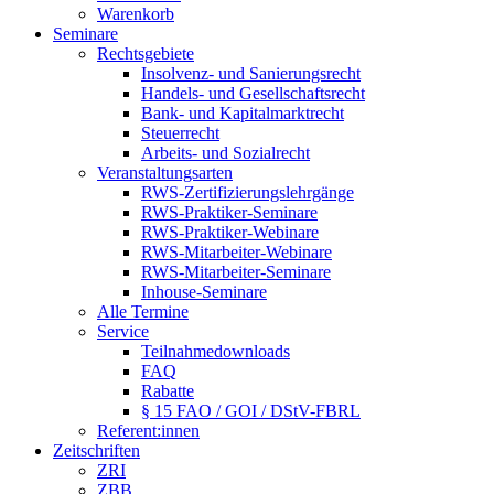
Warenkorb
Seminare
Rechtsgebiete
Insolvenz- und Sanierungsrecht
Handels- und Gesellschaftsrecht
Bank- und Kapitalmarktrecht
Steuerrecht
Arbeits- und Sozialrecht
Veranstaltungsarten
RWS-Zertifizierungslehrgänge
RWS-Praktiker-Seminare
RWS-Praktiker-Webinare
RWS-Mitarbeiter-Webinare
RWS-Mitarbeiter-Seminare
Inhouse-Seminare
Alle Termine
Service
Teilnahmedownloads
FAQ
Rabatte
§ 15 FAO / GOI / DStV-FBRL
Referent:innen
Zeitschriften
ZRI
ZBB