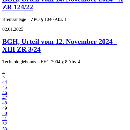
ZR 124/22
Bremsanlage – ZPO § 1040 Abs. 1
02.01.2025
BGH, Urteil vom 12. November 2024 -
XIII ZR 3/24
Technologiebonus – EEG 2004 § 8 Abs. 4
«
<
44
45
46
47
48
49
50
51
52
53