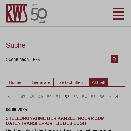
Suche
Suche nach
Bücher
Seminare
Zeitschriften
Aktuell
«
<
47
48
49
50
51
52
53
54
55
56
>
»
04.09.2025
STELLUNGNAHME DER KANZLEI NOERR ZUM
DATENTRANSFER-URTEIL DES EUGH
Der Gerichtshof der Europäischen Union hat heute eine