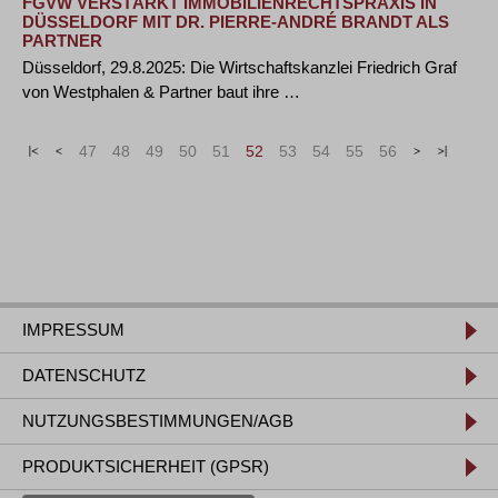
FGVW VERSTÄRKT IMMOBILIENRECHTSPRAXIS IN
DÜSSELDORF MIT DR. PIERRE-ANDRÉ BRANDT ALS
PARTNER
Düsseldorf, 29.8.2025: Die Wirtschaftskanzlei Friedrich Graf
von Westphalen & Partner baut ihre …
«
<
47
48
49
50
51
52
53
54
55
56
>
»
IMPRESSUM
DATENSCHUTZ
NUTZUNGSBESTIMMUNGEN/AGB
PRODUKTSICHERHEIT (GPSR)