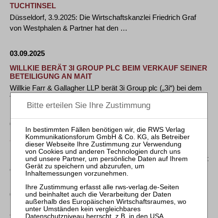
TUCHTINSEL
Düsseldorf, 3.9.2025: Die Wirtschaftskanzlei Friedrich Graf
von Westphalen & Partner hat den …
03.09.2025
WILLKIE BERÄT 3I GROUP PLC BEIM VERKAUF SEINER
BETEILIGUNG AN MAIT
Willkie Farr & Gallagher LLP berät 3i Group plc („3i“) bei dem
Verkauf seiner Beteilung an …
03.09.2025
A&O SHEARMAN BERÄT DBAG BEI ERWERB DER
MAIT-GRUPPE VON 3I
Frankfurt am Main, 2. September 2025 – A&O Shearman berät
den von der Deutschen Beteiligungs AG …
02.09.2025
NORTON ROSE FULBRIGHT BERÄT MEAG BEI JOINT
VENTURE ZU PASSIVER GLASFASERNETZ-