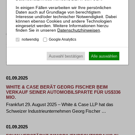
INFRASTRUKTUR IN DEUTSCHLAND
Die globale Wirtschaftskanzlei Norton Rose Fulbright hat die
MEAG bei der Strukturierung, …
Datenschutzhinweisen
.
01.09.2025
notwendig
Google Analytics
SGF STELLT ANTRAG AUF ERÖFFNUNG EINES
INSOLVENZVERFAHRENS IN EIGENVERWALTUNG
Sanierungs- und Restrukturierungsmaßnahmen der
Auswahl bestätigen
Alle auswählen
Geschäftsführung werden fortgesetzt Am 27. August …
01.09.2025
WHITE & CASE BERÄT GEORG FISCHER BEIM
VERKAUF SEINER AUTOMOBILSPARTE FÜR US$336
MIO.
Frankfurt 29. August 2025 – White & Case LLP hat das
Schweizer Industrieunternehmen Georg Fischer …
01.09.2025