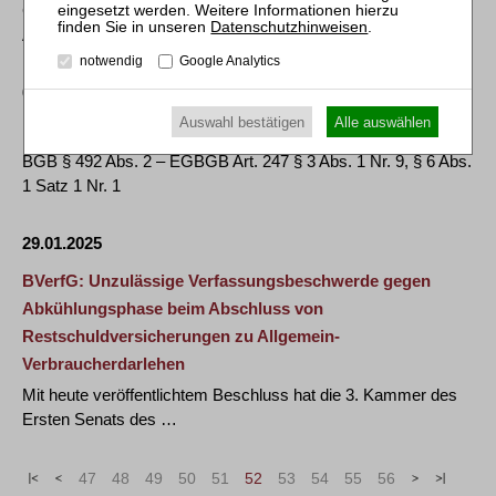
GG Art. 1 Abs. 1, Art. 2 Abs. 1, Art. 5 Abs. 1; BGB § 823 Abs. 1
Datenschutzhinweisen
.
Ah, § 1004 Abs. 1 Satz 2; KUG …
notwendig
Google Analytics
04.02.2025
Auswahl bestätigen
Alle auswählen
BGH, Urteil vom 17. Dezember 2024 - XI ZR 314/21
BGB § 492 Abs. 2 – EGBGB Art. 247 § 3 Abs. 1 Nr. 9, § 6 Abs.
1 Satz 1 Nr. 1
29.01.2025
BVerfG: Unzulässige Verfassungsbeschwerde gegen
Abkühlungsphase beim Abschluss von
Restschuldversicherungen zu Allgemein-
Verbraucherdarlehen
Mit heute veröffentlichtem Beschluss hat die 3. Kammer des
Ersten Senats des …
«
<
47
48
49
50
51
52
53
54
55
56
>
»