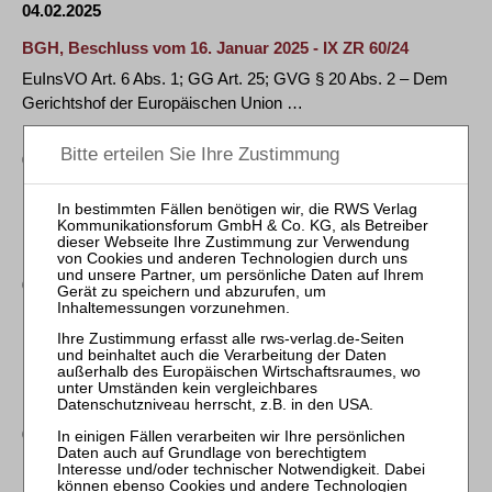
04.02.2025
BGH, Beschluss vom 16. Januar 2025 - IX ZR 60/24
EuInsVO Art. 6 Abs. 1; GG Art. 25; GVG § 20 Abs. 2 – Dem
Gerichtshof der Europäischen Union …
04.02.2025
BGH, Beschluss vom 10. Dezember 2024 - VI ZR 323/23
rechtliches Gehör – GG Art. 103 Abs. 1; ZPO § 544 Abs. 9
04.02.2025
BGH, Urteil vom 22. Oktober 2024 - VI ZR 39/24
FernstrÜG § 10 Abs. 2; GG Art. 143e – § 10 Abs. 2 FernstrÜG
ist dahingehend auszulegen, …
04.02.2025
BGH, Urteil vom 19. November 2024 - VI ZR 87/24