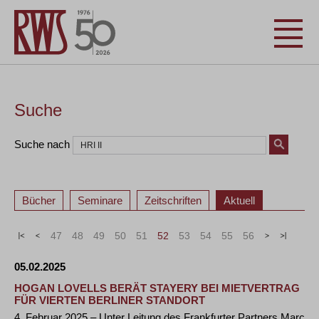
Suche
Suche nach
Bücher
Seminare
Zeitschriften
Aktuell
«
<
47
48
49
50
51
52
53
54
55
56
>
»
05.02.2025
HOGAN LOVELLS BERÄT STAYERY BEI MIETVERTRAG
FÜR VIERTEN BERLINER STANDORT
4. Februar 2025 – Unter Leitung des Frankfurter Partners Marc