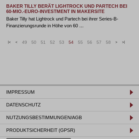
BAKER TILLY BERÄT LIGHTROCK UND PARTECH BEI
60-MIO.-EURO-INVESTMENT IN MAKERSITE
Baker Tilly hat Lightrock und Partech bei ihrer Series-B-
Finanzierungsrunde in Höhe von 60 …
«
<
49
50
51
52
53
54
55
56
57
58
>
»
IMPRESSUM
DATENSCHUTZ
NUTZUNGSBESTIMMUNGEN/AGB
PRODUKTSICHERHEIT (GPSR)