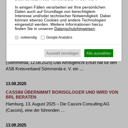
KIRKLAND BERÄT TRITON BEIM VERKAUF EINER
MEHRHEITSBETEILIGUNG AN KELVION AN APOLLO
MÜNCHEN, 14. August 2025 –– Kirkland & Ellis berät von
Triton beratene Fonds beim Verkauf …
Datenschutzhinweisen
.
13.08.2025
notwendig
Google Analytics
ASB KREISVERBAND SÖMMERDA SANIERT SICH IN
EIGENVERWALTUNG: VEREIN NUTZT MODERNES
Auswahl bestätigen
Alle auswählen
GERICHTLICHES VERFAHREN ZUR NEUAUFSTELLUNG
(Sömmerda, 12.08.2025) Das Amtsgericht Erfurt hat für den
ASB Kreisverband Sömmerda e. V. ein …
13.08.2025
CASSINI ÜBERNIMMT BORISGLOGER UND WIRD VON
BRL BERATEN
Hamburg, 13. August 2025 – Die Cassini Consulting AG
(Cassini), eine der führenden …
13.08.2025