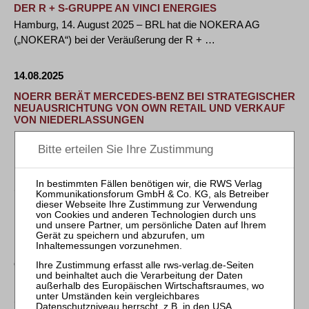
ER R + S-GRUPPE AN VINCI ENERGIES
Hamburg, 14. August 2025 – BRL hat die NOKERA AG
(„NOKERA“) bei der Veräußerung der R + …
14.08.2025
NOERR BERÄT MERCEDES-BENZ BEI STRATEGISCHER
NEUAUSRICHTUNG VON OWN RETAIL UND VERKAUF
VON NIEDERLASSUNGEN
Noerr berät mit einem Team um die Partner Dr. Martin
Neuhaus (Leitung), Dr. Jan-Philipp Meier, Dr. …
14.08.2025
HENGELER MUELLER BERÄT DEUTSCHE
PFANDBRIEFBANK BEI ERWERB DER DEUTSCHE
INVESTMENT GRUPPE
Die Deutsche Pfandbriefbank AG (pbb), eine führende
europäische Spezialbank für die Finanzierung …
14.08.2025