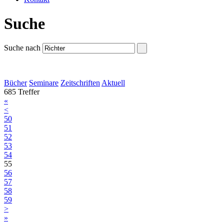
Suche
Suche nach
Bücher
Seminare
Zeitschriften
Aktuell
685 Treffer
«
<
50
51
52
53
54
55
56
57
58
59
>
»