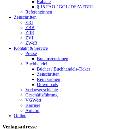
Rabatte
§ 15 FAO / GOI / DStV-FBRL
Referent:innen
Zeitschriften
ZRI
ZBB
ZfIR
ZVI
ZWeR
Kontakt & Service
Presse
Buchrezensionen
Buchhandel
Bücher / Buchhandels-Ticker
Zeitschriften
Remissionen
Downloads
Verlagsgeschichte
Geschäftsführung
VGWort
Karriere
Anfahrt
Online
Verlagsadresse