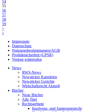
54
55
56
57
58
59
>
»
Impressum
Datenschutz
Nutzungsbestimmungen/AGB
Produktsicherheit (GPSR)
Vertrag widerrufen
News
RWS-News
Newsticker Kanzleien
Newsticker Gerichte
Wirtschaftsrecht Aktuell
Bücher
Neue Bücher
Alle Titel
Rechtsgebiete
Insolvenz- und Sanierungsrecht