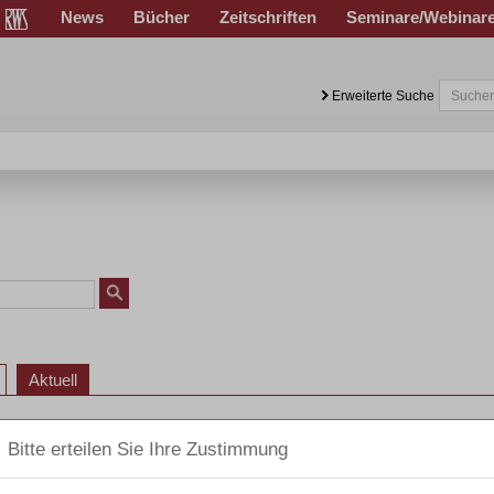
News
Bücher
Zeitschriften
Seminare/Webinar
Erweiterte Suche
Aktuell
149
150
151
152
153
154
155
152
153
154
155