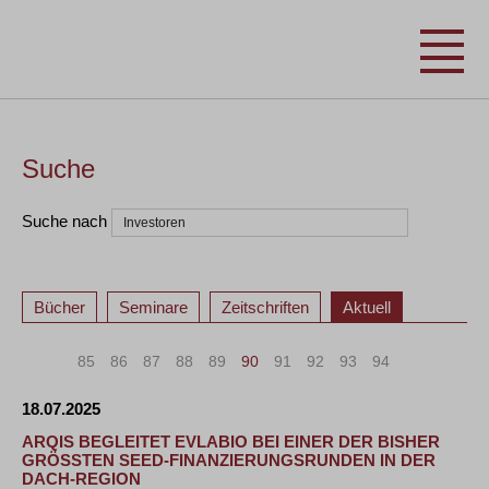
Suche
Suche nach
Bücher
Seminare
Zeitschriften
Aktuell
«
<
85
86
87
88
89
90
91
92
93
94
>
»
18.07.2025
ARQIS BEGLEITET EVLABIO BEI EINER DER BISHER
GRÖSSTEN SEED-FINANZIERUNGSRUNDEN IN DER D
ACH-REGION