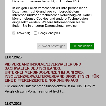
Ein HEUKING-Team um den Kölner Partner Dr. Thorsten
Kuthe hat Mandanten erfolgreich bei der …
11.07.2025
NORTON ROSE FULBRIGHT BERÄT NRW.BANK BEI
Datenschutzhinweisen
.
ERSTMALIGER BEGEBUNG EINER BLOCKCHAIN-
notwendig
Google Analytics
BASIERTEN DIGITALEN ANLEIHE
Die globale Wirtschaftskanzlei Norton Rose Fulbright hat die
NRW.BANK bei der erfolgreichen Emission …
Auswahl bestätigen
Alle auswählen
11.07.2025
VID VERBAND INSOLVENZVERWALTER UND
SACHWALTER DEUTSCHLANDS:
UNTERNEHMENSINSOLVENZEN IM JUNI 2025:
INSOLVENZVERWALTERVERBAND SPRICHT SICH FÜR
EINE DIFFERENZIERTE EINORDNUNG AUS
Die Zahl der Unternehmensinsolvenzen ist im Juni 2025 im
Vergleich zum Vorjahresmonat leicht …
11.07.2025