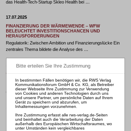
das Health-Tech-Startup Skleo Health bei …
17.07.2025
FINANZIERUNG DER WÄRMEWENDE – WFW
BELEUCHTET INVESTITIONSCHANCEN UND
HERAUSFORDERUNGEN
Regulatorik: Zwischen Ambition und Finanzierungslücke Ein
zentrales Thema bildete die Analyse des …
15.07.2025
GOODWIN BAUT PRÄSENZ IN MÜNCHEN MIT
BEDEUTENDER BÜROERWEITERUNG AUS
Die globale Kanzlei Goodwin hat ihr Münchner Büro in neue,
deutlich größere Räumlichkeiten in …
15.07.2025
HEUKING BERÄT BEI INNOVATIVER NUTZUNG
PROSPEKTBEFREIENDER DOKUMENTE –
EFFIZIENZGEWINN BEI KAPITALMASSNAHMEN