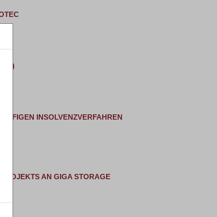
ROTEC
OND)
RLÄUFIGEN INSOLVENZVERFAHREN
RPROJEKTS AN GIGA STORAGE