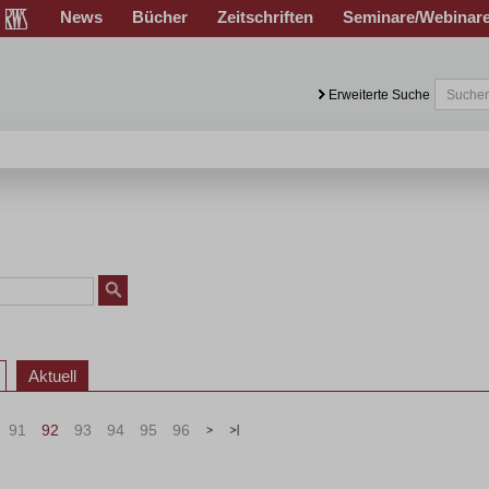
News
Bücher
Zeitschriften
Seminare/Webinar
Erweiterte Suche
Aktuell
91
92
93
94
95
96
>
»