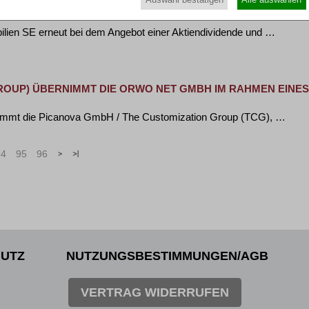
IEN SE ERNEUT BEI AKTIENDIVIDENDE UND HAUPTVERSAM
ilien SE erneut bei dem Angebot einer Aktiendividende und …
ROUP) ÜBERNIMMT DIE ORWO NET GMBH IM RAHMEN EINES A
rnimmt die Picanova GmbH / The Customization Group (TCG), …
94
95
96
>
»
UTZ
NUTZUNGSBESTIMMUNGEN/AGB
VERTRAG WIDERRUFEN