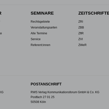
R
SEMINARE
ZEITSCHRIFT
r
Rechtsgebiete
ZRI
Veranstaltungsarten
ZBB
te
Alle Termine
ZfIR
Service
ZVI
Referent:innen
ZWeR
POSTANSCHRIFT
 KG
RWS Verlag Kommunikationsforum GmbH & Co. KG
Postfach 27 01 25
50508 Köln