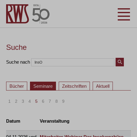
Suche
Suche nach
Bücher
Seminare
Zeitschriften
Aktuell
1
2
3
4
5
6
7
8
9
Datum
Veranstaltung
04.11.2026 und
Mitarbeiter-Webinar Das Insolvenzbüro -