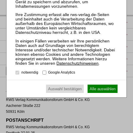
IMPRESSUM
DATENSCHUTZ
NUTZUNGSBESTIMMUNGEN/AGB
PRODUKTSICHERHEIT (GPSR)
Datenschutzhinweisen
.
VERTRAG WIDERRUFEN
notwendig
Google Analytics
Auswahl bestätigen
Alle auswählen
VERLAGSADRESSE
RWS Verlag Kommunikationsforum GmbH & Co. KG
Aachener Straße 222
50931 Köln
POSTANSCHRIFT
RWS Verlag Kommunikationsforum GmbH & Co. KG