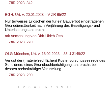
ZfIR 2023, 342
BGH, Urt. v. 20.01.2023 – V ZR 65/22
Nur teilweises Erlöschen der für ein Bauverbot eingetragenen
Grunddienstbarkeit nach Verjährung des Beseitigungs- und
Unterlassungsanspruchs
mit Anmerkung von
Dirk-Ulrich Otto
ZfIR 2023, 270
OLG München, Urt. v. 16.02.2023 – 35 U 3149/22
Verlust der (materiellrechtlichen) Kostenvorschusseinrede des
Schuldners eines Grundbuchberichtigungsanspruchs bei
dessen rechtskräftiger Verurteilung
ZfIR 2023, 290
«
<
1
2
3
4
5
6
7
8
9
10
>
»