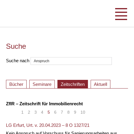
Suche
Suche nach
Bücher
Seminare
Zeitschriften
Aktuell
ZfIR – Zeitschrift für Immobilienrecht
«
<
1
2
3
4
5
6
7
8
9
10
>
»
LG Erfurt, Urt. v. 20.04.2023 – 8 O 1327/21
Kein Anspruch auf Vorschuss für Sanierungsarbeiten aus