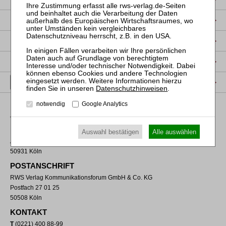
DATENSCHUTZ
NUTZUNGSBESTIMMUNGEN/AGB
PRODUKTSICHERHEIT (GPSR)
VERTRAG WIDERRUFEN
Datenschutzhinweisen
.
notwendig
Google Analytics
VERLAGSADRESSE
RWS Verlag Kommunikationsforum GmbH & Co. KG
Auswahl bestätigen
Alle auswählen
Aachener Straße 222
50931 Köln
POSTANSCHRIFT
RWS Verlag Kommunikationsforum GmbH & Co. KG
Postfach 27 01 25
50508 Köln
KONTAKT
T
(0221) 400 88-99