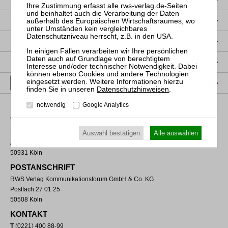
DATENSCHUTZ
NUTZUNGSBESTIMMUNGEN/AGB
PRODUKTSICHERHEIT (GPSR)
VERTRAG WIDERRUFEN
Datenschutzhinweisen
.
notwendig
Google Analytics
VERLAGSADRESSE
RWS Verlag Kommunikationsforum GmbH & Co. KG
Auswahl bestätigen
Alle auswählen
Aachener Straße 222
50931 Köln
POSTANSCHRIFT
RWS Verlag Kommunikationsforum GmbH & Co. KG
Postfach 27 01 25
50508 Köln
KONTAKT
T
(0221) 400 88-99