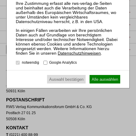
DATENSCHUTZ
NUTZUNGSBESTIMMUNGEN/AGB
PRODUKTSICHERHEIT (GPSR)
VERTRAG WIDERRUFEN
Datenschutzhinweisen
.
notwendig
Google Analytics
VERLAGSADRESSE
RWS Verlag Kommunikationsforum GmbH & Co. KG
Auswahl bestätigen
Alle auswählen
Aachener Straße 222
50931 Köln
POSTANSCHRIFT
RWS Verlag Kommunikationsforum GmbH & Co. KG
Postfach 27 01 25
50508 Köln
KONTAKT
T
(0221) 400 88-99