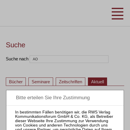
Suche
Suche nach
Bücher
Seminare
Zeitschriften
Aktuell
«
<
23
24
25
26
27
28
29
30
31
32
«
<
23
24
25
26
27
28
29
30
31
32