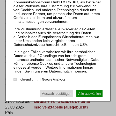
Online
[GOI]
23.06.2027 und
Mitarbeiter-Webinar Einführung in die
24.06.2027
Bearbeitung der Insolvenztabelle
Online
[GOI]
20.10.2027 und
Mitarbeiter-Webinar Einführung in die
21.10.2027
Bearbeitung der Insolvenztabelle
Online
[GOI]
01.10.2026
Mitarbeiter-Webinar Crashkurs
Online
Insolvenzbuchhaltung
[GOI]
Datenschutzhinweisen
.
07.09.2026
Mitarbeiter-Webinar Einführung in die
notwendig
Google Analytics
Online
Insolvenzsachbearbeitung
[GOI]
Auswahl bestätigen
Alle auswählen
21.09.2026 bis
Zertifizierte/r Sachbearbeiter:in
23.09.2026
Insolvenztabelle
(ausgebucht)
Köln