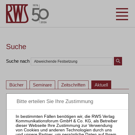
Suche
Suche nach
Bücher
Seminare
Zeitschriften
Aktuell
1
2
3
4
1
2
3
4