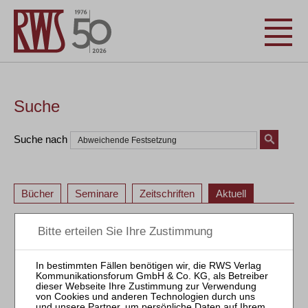
Suche
Suche nach
Bücher
Seminare
Zeitschriften
Aktuell
1
2
3
4
1
2
3
4