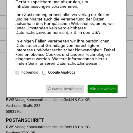
IMPRESSUM
DATENSCHUTZ
NUTZUNGSBESTIMMUNGEN/AGB
PRODUKTSICHERHEIT (GPSR)
Datenschutzhinweisen
.
VERTRAG WIDERRUFEN
notwendig
Google Analytics
Auswahl bestätigen
Alle auswählen
VERLAGSADRESSE
RWS Verlag Kommunikationsforum GmbH & Co. KG
Aachener Straße 222
50931 Köln
POSTANSCHRIFT
RWS Verlag Kommunikationsforum GmbH & Co. KG