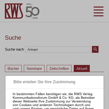
Suche
Suche nach
Bücher
Seminare
Zeitschriften
Aktuell
«
<
3
4
5
6
7
8
9
10
11
12
«
<
3
4
5
6
7
8
9
10
11
12