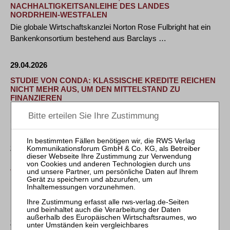
NACHHALTIGKEITSANLEIHE DES LANDES
NORDRHEIN-WESTFALEN
Die globale Wirtschaftskanzlei Norton Rose Fulbright hat ein
Bankenkonsortium bestehend aus Barclays …
29.04.2026
STUDIE VON CONDA: KLASSISCHE KREDITE REICHEN
NICHT MEHR AUS, UM DEN MITTELSTAND ZU
FINANZIEREN
Frankfurt am Main, Wien, 28. April 2026 – Der europäische
und insbesondere der deutsche …
29.04.2026
HENGELER MUELLER BERÄT ALLIANZ BEI EMISSION
VON US-DOLLAR RESTRICTED TIER 1-ANLEIHE
Die Allianz SE hat am 22. April 2026 die Emission einer
Restricted Tier 1 (RT1)-Anleihe …
27.04.2026