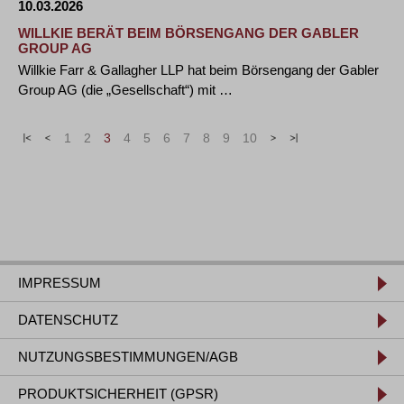
10.03.2026
WILLKIE BERÄT BEIM BÖRSENGANG DER GABLER
GROUP AG
Willkie Farr & Gallagher LLP hat beim Börsengang der Gabler
Group AG (die „Gesellschaft“) mit …
«
<
1
2
3
4
5
6
7
8
9
10
>
»
IMPRESSUM
DATENSCHUTZ
NUTZUNGSBESTIMMUNGEN/AGB
PRODUKTSICHERHEIT (GPSR)