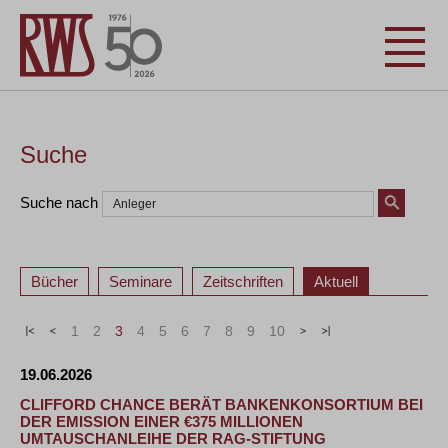
Suche
Suche nach
Bücher
Seminare
Zeitschriften
Aktuell
«
<
1
2
3
4
5
6
7
8
9
10
>
»
19.06.2026
CLIFFORD CHANCE BERÄT BANKENKONSORTIUM BEI
DER EMISSION EINER €375 MILLIONEN
UMTAUSCHANLEIHE DER RAG-STIFTUNG