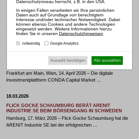
LAWENTUS BERÄT BEI DER AUFNAHME EINES
MEHRHEITSGESELLSCHAFTERS AN DER TF
DAYTRADING GMBH
LAWENTUS hat die Gesellschafter der TF Daytrading GmbH,
Tim Grüger und Andreas Stark, umfassend …
Datenschutzhinweisen
.
notwendig
Google Analytics
14.04.2026
CONDA BÜNDELT PLATTFORMEN: FOKUS AUF
DIGITALE WERTPAPIERE UND EUROPÄISCHEN
Auswahl bestätigen
Alle auswählen
KAPITALMARKT
Frankfurt am Main, Wien, 14. April 2026 – Die digitale
Investmentplattform CONDA Capital Market …
18.03.2026
FLICK GOCKE SCHAUMBURG BERÄT ARENIT
INDUSTRIE SE BEIM BÖRSENGANG IN SCHWEDEN
Hamburg, 17. März 2026 – Flick Gocke Schaumburg hat die
ARENIT Industrie SE bei der erfolgreichen …