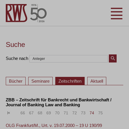
Suche
Suche nach
Bücher
Seminare
Zeitschriften
Aktuell
ZBB – Zeitschrift für Bankrecht und Bankwirtschaft /
Journal of Banking Law and Banking
«
<
66
67
68
69
70
71
72
73
74
75
>
»
OLG Frankfurt/M., Urt. v. 19.07.2000 – 19 U 190/99