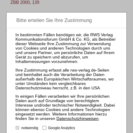
ZBB 2000, 139
OLG Celle, Urt. v. 20.01.1999 – 9 U 155/98
Keine Umdeutung einer Anfechtungserklärung in
Austrittskündigung bei nicht offensichtlich vermögenslosem
Immobilienfonds
(LS)
ZBB 2000, 57
BGH, Urt. v. 05.10.1999 – XI ZR 296/98
Bandbreiten-Optionsgeschäfte keine Spielgeschäfte
ZBB 1999, 380
BGH, Urt. v. 05.10.1999 – XI ZR 296/98
Bandbreiten-Optionsgeschäfte keine Spielgeschäfte
(LS)
ZBB 1999, 390
OLG Düsseldorf, Urt. v. 19.02.1999 – 16 U 233/97
Datenschutzhinweisen
.
Haftung für Anlageberatung und Prospekte bei geschlossenem
Immobilienfonds
(LS)
notwendig
Google Analytics