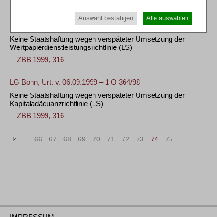
ZBB 1999, 391
Auswahl bestätigen
Alle auswählen
LG Bonn, Urt. v. 06.09.1999 – 1 O 221/98
Keine Staatshaftung wegen verspäteter Umsetzung der
Wertpapierdienstleistungsrichtlinie
(LS)
ZBB 1999, 316
LG Bonn, Urt. v. 06.09.1999 – 1 O 364/98
Keine Staatshaftung wegen verspäteter Umsetzung der
Kapitaladäquanzrichtlinie
(LS)
ZBB 1999, 316
«
<
66
67
68
69
70
71
72
73
74
75
>
»
IMPRESSUM