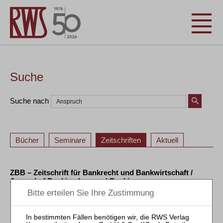
Suche
Suche nach
Bücher
Seminare
Zeitschriften
Aktuell
ZBB – Zeitschrift für Bankrecht und Bankwirtschaft /
Journal of Banking Law and Banking
«
<
108
109
110
111
112
113
114
115
116
117