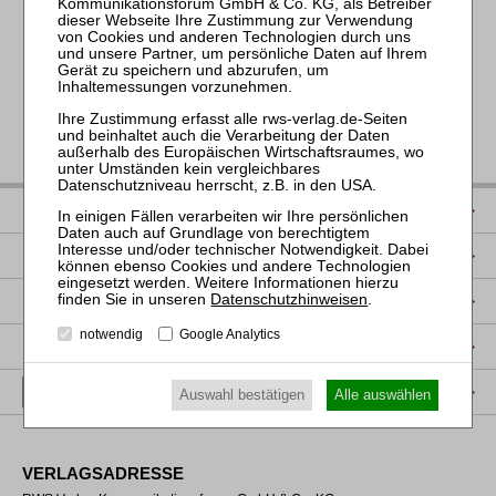
«
<
108
109
110
111
112
113
114
115
116
117
IMPRESSUM
DATENSCHUTZ
NUTZUNGSBESTIMMUNGEN/AGB
Datenschutzhinweisen
.
notwendig
Google Analytics
PRODUKTSICHERHEIT (GPSR)
VERTRAG WIDERRUFEN
Auswahl bestätigen
Alle auswählen
VERLAGSADRESSE