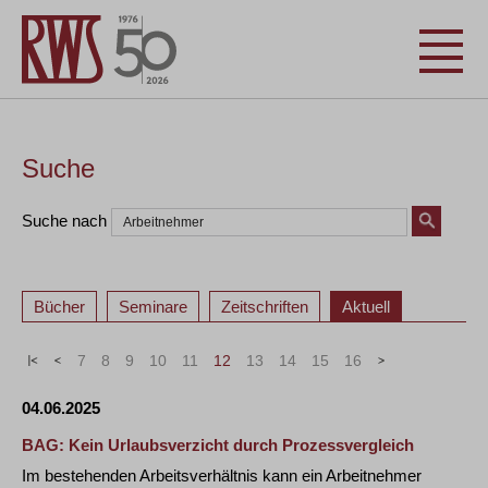
Suche
Suche nach
Bücher
Seminare
Zeitschriften
Aktuell
«
<
7
8
9
10
11
12
13
14
15
16
>
»
04.06.2025
BAG: Kein Urlaubsverzicht durch Prozessvergleich
Im bestehenden Arbeitsverhältnis kann ein Arbeitnehmer