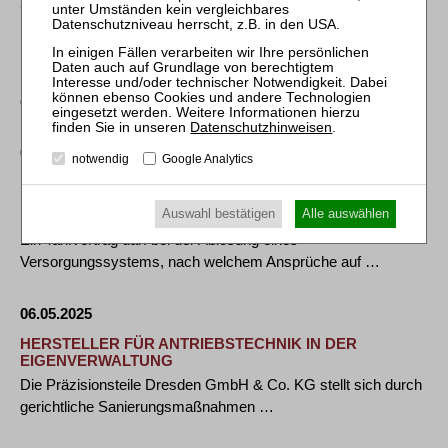
SCHNELLE SANIERUNGSLÖSUNG FÜR DIE PROMEDI
PERSONALMANAGEMENT GMBH:
BRANCHENEXPERTE FÜHRT
PERSONALDIENSTLEISTER KÜNFTIG FORT
(Köln, 07. Mai 2025) Direkt nach der Eröffnung des
gerichtlichen Sanierungsverfahrens in …
Datenschutzhinweisen
.
07.05.2025
notwendig
Google Analytics
BAG: Berücksichtigung von Elternzeiten bei der Wartezeit
in der Versorgungsanstalt der Deutschen Post
Auswahl bestätigen
Alle auswählen
Ein Tarifvertrag darf bei der Ablösung eines
Versorgungssystems, nach welchem Ansprüche auf …
06.05.2025
HERSTELLER FÜR ANTRIEBSTECHNIK IN DER
EIGENVERWALTUNG
Die Präzisionsteile Dresden GmbH & Co. KG stellt sich durch
gerichtliche Sanierungsmaßnahmen …